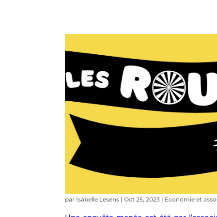
par
Isabelle Lesens
|
Oct 25, 2023
|
Economie et asso