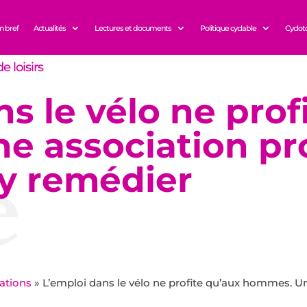
n bref
Actualités
Lectures et documents
Politique cyclable
Cyclot
e loisirs
s le vélo ne prof
e association pr
e
 y remédier
ations
»
L’emploi dans le vélo ne profite qu’aux hommes. U