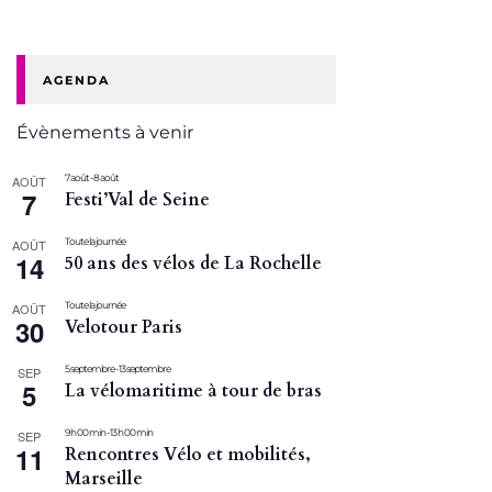
AGENDA
Évènements à venir
7 août
-
8 août
AOÛT
7
Festi’Val de Seine
Toute la journée
AOÛT
14
50 ans des vélos de La Rochelle
Toute la journée
AOÛT
30
Velotour Paris
5 septembre
-
13 septembre
SEP
5
La vélomaritime à tour de bras
9 h 00 min
-
13 h 00 min
SEP
11
Rencontres Vélo et mobilités,
Marseille