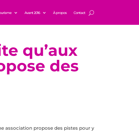
ourisme
Avant 2016
À propos
Contact
ite qu’aux
opose des
ne association propose des pistes pour y