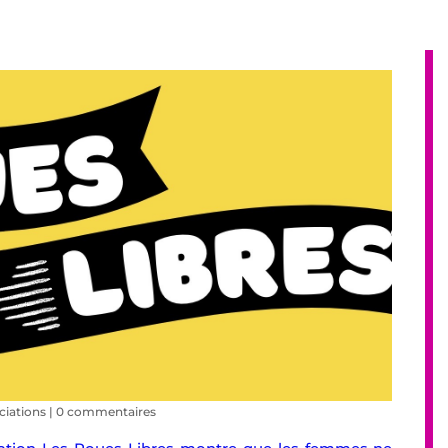
ciations
|
0 commentaires