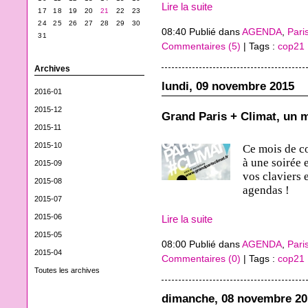
Lire la suite
17
18
19
20
21
22
23
24
25
26
27
28
29
30
08:40 Publié dans
AGENDA
,
Pari
31
Commentaires (5)
| Tags :
cop21
Archives
lundi, 09 novembre 2015
2016-01
2015-12
Grand Paris + Climat, un m
2015-11
2015-10
Ce mois de co
à une soirée 
2015-09
vos claviers 
2015-08
agendas !
2015-07
2015-06
Lire la suite
2015-05
08:00 Publié dans
AGENDA
,
Pari
2015-04
Commentaires (0)
| Tags :
cop21
Toutes les archives
dimanche, 08 novembre 20