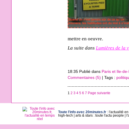
mettre en oeuvre.
La suite dans
Lumières de la v
18:35 Publié dans
Paris et Ile-de
Commentaires (5)
| Tags :
politiq
1
2
3
4
5
6
7
Page suivante
Toute l'info avec 20minutes.fr
:
l'actualité e
high-tech
|
arts & stars : toute l'actu people
|
l