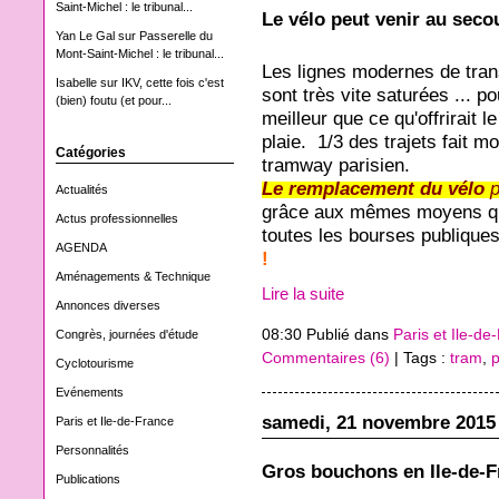
Saint-Michel : le tribunal...
Le vélo peut venir au secou
Yan Le Gal
sur
Passerelle du
Mont-Saint-Michel : le tribunal...
Les lignes modernes de tran
Isabelle
sur
IKV, cette fois c'est
sont très vite saturées ... p
(bien) foutu (et pour...
meilleur que ce qu'offrirait l
plaie. 1/3 des trajets fait m
Catégories
tramway parisien.
Le remplacement du vélo
p
Actualités
grâce aux mêmes moyens que 
Actus professionnelles
toutes les bourses publique
AGENDA
!
Aménagements & Technique
Lire la suite
Annonces diverses
08:30 Publié dans
Paris et Ile-de
Congrès, journées d'étude
Commentaires (6)
| Tags :
tram
,
p
Cyclotourisme
Evénements
samedi, 21 novembre 2015
Paris et Ile-de-France
Personnalités
Gros bouchons en Ile-de-Fr
Publications