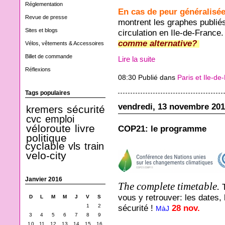
Réglementation
En cas de peur généralisé
Revue de presse
montrent les graphes publiés
Sites et blogs
circulation en Ile-de-France
comme alternative?
Vélos, vêtements & Accessoires
Billet de commande
Lire la suite
Réflexions
08:30 Publié dans
Paris et Ile-de
Tags populaires
vendredi, 13 novembre 20
sécurité
kremers
cvc
emploi
véloroute
livre
COP21: le programme
politique
cyclable
vls
train
velo-city
Janvier 2016
The complete timetable.
vous y retrouver: les dates, l
D
L
M
M
J
V
S
1
2
sécurité !
28 nov.
MàJ
3
4
5
6
7
8
9
10
11
12
13
14
15
16