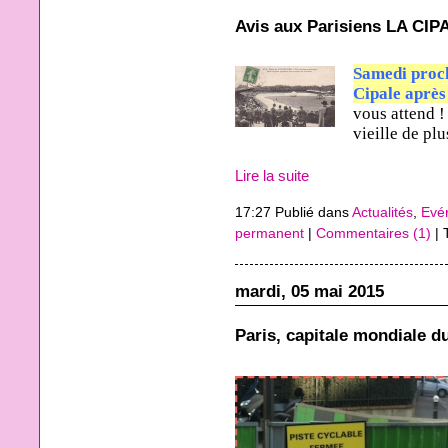
Avis aux Parisiens LA C
Samedi proch
Cipale après
vous attend !
vieille de pl
Lire la suite
17:27 Publié dans
Actualités
,
Evé
permanent
|
Commentaires (1)
| 
mardi, 05 mai 2015
Paris, capitale mondiale d