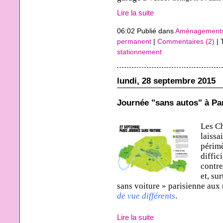
Lire la suite
06:02 Publié dans
Aménagements
permanent
|
Commentaires (2)
| 
stationnement
lundi, 28 septembre 2015
Journée "sans autos" à Par
Les C
laissa
périmè
diffic
contre
et, su
sans voiture » parisienne aux 
de vue différents
.
Lire la suite