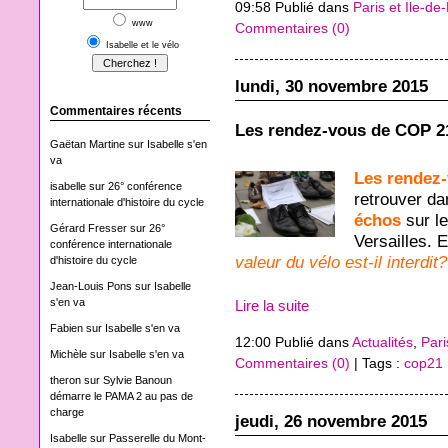
09:58 Publié dans
Paris et Ile-de
www
Commentaires (0)
Isabelle et le vélo
lundi, 30 novembre 2015
Commentaires récents
Les rendez-vous de COP 2
Gaëtan Martine
sur
Isabelle s'en
va
Les rendez
isabelle
sur
26° conférence
retrouver d
internationale d'histoire du cycle
échos
sur le
Gérard Fresser
sur
26°
Versailles. 
conférence internationale
valeur du vélo est-il interdit?
d'histoire du cycle
Jean-Louis Pons
sur
Isabelle
s'en va
Lire la suite
Fabien
sur
Isabelle s'en va
12:00 Publié dans
Actualités
,
Pari
Michèle
sur
Isabelle s'en va
Commentaires (0)
| Tags :
cop21
theron
sur
Sylvie Banoun
démarre le PAMA 2 au pas de
charge
jeudi, 26 novembre 2015
Isabelle
sur
Passerelle du Mont-