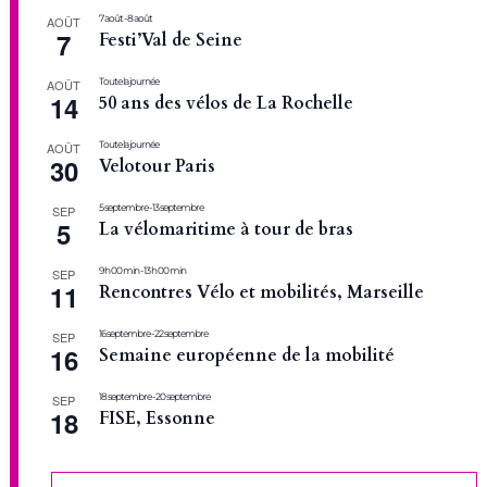
7 août
-
8 août
AOÛT
7
Festi’Val de Seine
Toute la journée
AOÛT
14
50 ans des vélos de La Rochelle
Toute la journée
AOÛT
30
Velotour Paris
5 septembre
-
13 septembre
SEP
5
La vélomaritime à tour de bras
9 h 00 min
-
13 h 00 min
SEP
11
Rencontres Vélo et mobilités, Marseille
16 septembre
-
22 septembre
SEP
16
Semaine européenne de la mobilité
18 septembre
-
20 septembre
SEP
18
FISE, Essonne