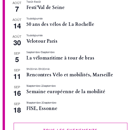
7 août
-
8 août
AOÛT
7
Festi’Val de Seine
Toute la journée
AOÛT
14
50 ans des vélos de La Rochelle
Toute la journée
AOÛT
30
Velotour Paris
5 septembre
-
13 septembre
SEP
5
La vélomaritime à tour de bras
9 h 00 min
-
13 h 00 min
SEP
11
Rencontres Vélo et mobilités, Marseille
16 septembre
-
22 septembre
SEP
16
Semaine européenne de la mobilité
18 septembre
-
20 septembre
SEP
18
FISE, Essonne