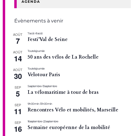
AGENDA
Évènements à venir
7 août
-
8 août
AOÛT
7
Festi’Val de Seine
Toute la journée
AOÛT
14
50 ans des vélos de La Rochelle
Toute la journée
AOÛT
30
Velotour Paris
5 septembre
-
13 septembre
SEP
5
La vélomaritime à tour de bras
9 h 00 min
-
13 h 00 min
SEP
11
Rencontres Vélo et mobilités, Marseille
16 septembre
-
22 septembre
SEP
16
Semaine européenne de la mobilité