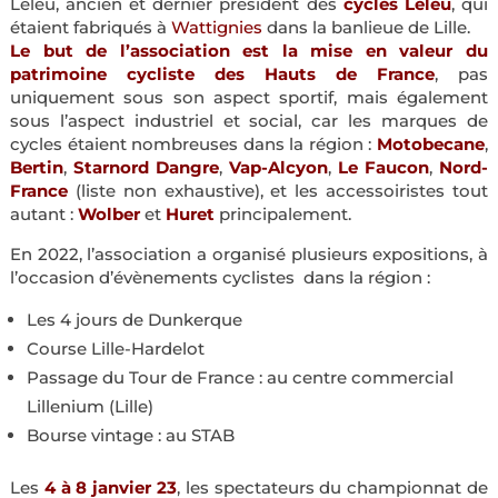
Leleu, ancien et dernier président des
cycles Leleu
, qui
étaient fabriqués à
Wattignies
dans la banlieue de Lille.
Le but de l’association est la mise en valeur du
patrimoine cycliste des Hauts de France
, pas
uniquement sous son aspect sportif, mais également
sous l’aspect industriel et social, car les marques de
cycles étaient nombreuses dans la région :
Motobecane
,
Bertin
,
Starnord Dangre
,
Vap-Alcyon
,
Le Faucon
,
Nord-
France
(liste non exhaustive), et les accessoiristes tout
autant :
Wolber
et
Huret
principalement.
En 2022, l’association a organisé plusieurs expositions, à
l’occasion d’évènements cyclistes dans la région :
Les 4 jours de Dunkerque
Course Lille-Hardelot
Passage du Tour de France : au centre commercial
Lillenium (Lille)
Bourse vintage : au STAB
Les
4 à 8 janvier 23
, les spectateurs du championnat de