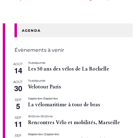
AGENDA
Évènements à venir
Toute la journée
AOÛT
14
Les 50 ans des vélos de La Rochelle
Toute la journée
AOÛT
30
Velotour Paris
5 septembre
-
13 septembre
SEP
5
La vélomaritime à tour de bras
9 h 00 min
-
13 h 00 min
SEP
11
Rencontres Vélo et mobilités, Marseille
16 septembre
-
22 septembre
SEP