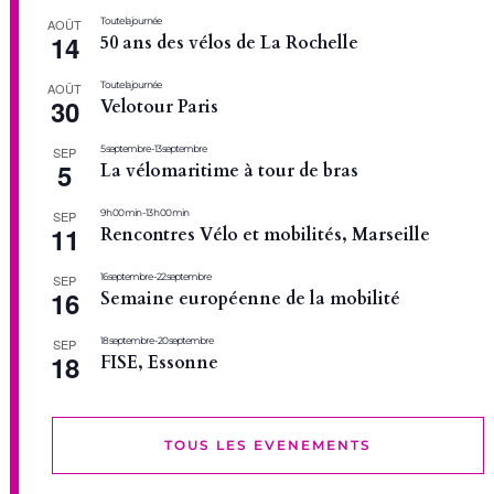
Toute la journée
AOÛT
14
50 ans des vélos de La Rochelle
Toute la journée
AOÛT
30
Velotour Paris
5 septembre
-
13 septembre
SEP
5
La vélomaritime à tour de bras
9 h 00 min
-
13 h 00 min
SEP
11
Rencontres Vélo et mobilités, Marseille
16 septembre
-
22 septembre
SEP
16
Semaine européenne de la mobilité
18 septembre
-
20 septembre
SEP
18
FISE, Essonne
TOUS LES EVENEMENTS