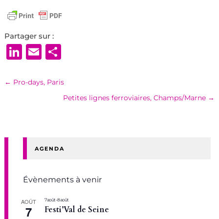
Partager sur :
LinkedIn
Email
Partager
←
Pro-days, Paris
Petites lignes ferroviaires, Champs/Marne
→
AGENDA
Évènements à venir
7 août
-
8 août
AOÛT
7
Festi’Val de Seine