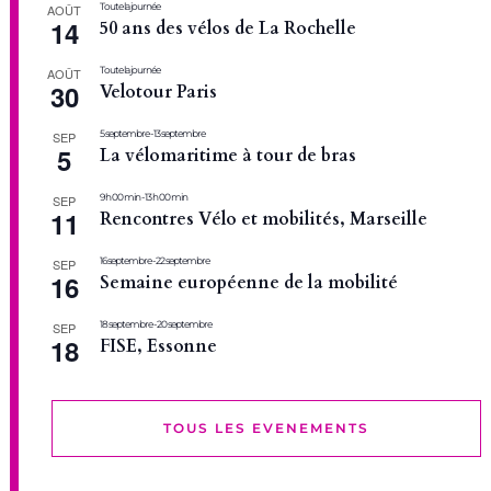
Toute la journée
AOÛT
14
50 ans des vélos de La Rochelle
Toute la journée
AOÛT
30
Velotour Paris
5 septembre
-
13 septembre
SEP
5
La vélomaritime à tour de bras
9 h 00 min
-
13 h 00 min
SEP
11
Rencontres Vélo et mobilités, Marseille
16 septembre
-
22 septembre
SEP
16
Semaine européenne de la mobilité
18 septembre
-
20 septembre
SEP
18
FISE, Essonne
TOUS LES EVENEMENTS