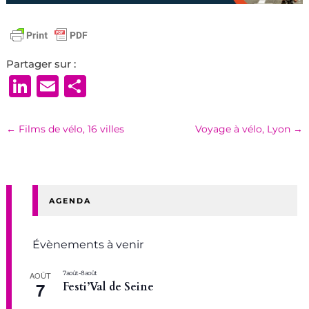
Partager sur :
LinkedIn
Email
Partager
←
Films de vélo, 16 villes
Voyage à vélo, Lyon
→
AGENDA
Évènements à venir
7 août
-
8 août
AOÛT
7
Festi’Val de Seine