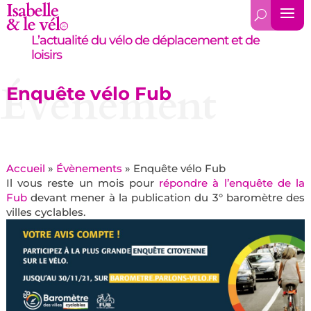
L’actualité du vélo de déplacement et de
loisirs
Évènement
Enquête vélo Fub
Accueil
»
Évènements
»
Enquête vélo Fub
Il vous reste un mois pour
répondre à l’enquête de la
Fub
devant mener à la publication du 3° baromètre des
villes cyclables.