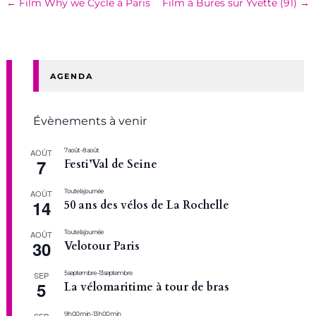
←
Film Why we Cycle à Paris
Film à Bures sur Yvette (91)
→
AGENDA
Évènements à venir
7 août
-
8 août
AOÛT
7
Festi’Val de Seine
Toute la journée
AOÛT
14
50 ans des vélos de La Rochelle
Toute la journée
AOÛT
30
Velotour Paris
5 septembre
-
13 septembre
SEP
5
La vélomaritime à tour de bras
9 h 00 min
-
13 h 00 min