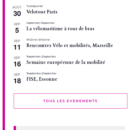
Toute la journée
AOÛT
30
Velotour Paris
5 septembre
-
13 septembre
SEP
5
La vélomaritime à tour de bras
9 h 00 min
-
13 h 00 min
SEP
11
Rencontres Vélo et mobilités, Marseille
16 septembre
-
22 septembre
SEP
16
Semaine européenne de la mobilité
18 septembre
-
20 septembre
SEP
18
FISE, Essonne
TOUS LES EVENEMENTS