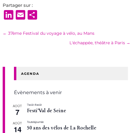
Partager sur :
LinkedIn
Email
Partager
←
37ème Festival du voyage à vélo, au Mans
L'échappée, théâtre à Paris
→
AGENDA
Évènements à venir
7 août
-
8 août
AOÛT
7
Festi’Val de Seine
Toute la journée
AOÛT
14
50 ans des vélos de La Rochelle