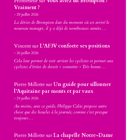
Promeneur
sur
Vous aviez dit Brompton ?
Vraiment ?
29 juillet 2026
La dérive de Brompton date du moment où est arrivé le
nouveau manager, il y a déjà de nombreuses années.…
Vincent
sur
L’AF3V conforte ses positions
26 juillet 2026
Cela leur permet de voir arriver les cyclistes et permet aux
cyclistes d’éviter de devoir « sonnetter » Très bonne…
Pierre Millotte
sur
Un guide pour sillonner
l’Aquitaine par monts et par vaux
24 juillet 2026
Au moins, avec ce guide, Philippe Calas propose autre
chose que des boucles à la journée, comme c'est presque
toujours…
Pierre Millotte
sur
La chapelle Notre-Dame