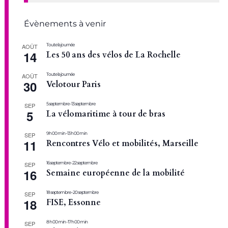
Évènements à venir
Toute la journée
AOÛT
14
Les 50 ans des vélos de La Rochelle
Toute la journée
AOÛT
30
Velotour Paris
5 septembre
-
13 septembre
SEP
5
La vélomaritime à tour de bras
9 h 00 min
-
13 h 00 min
SEP
11
Rencontres Vélo et mobilités, Marseille
16 septembre
-
22 septembre
SEP
16
Semaine européenne de la mobilité
18 septembre
-
20 septembre
SEP
18
FISE, Essonne
8 h 00 min
-
17 h 00 min
SEP