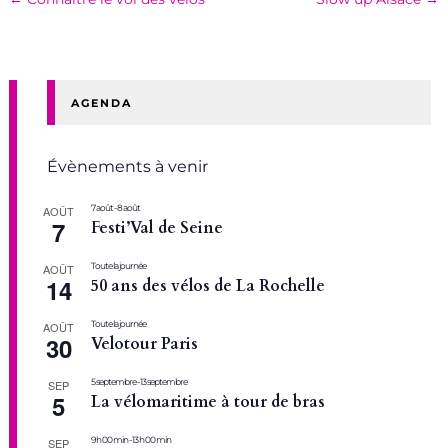
AGENDA
Évènements à venir
7 août
-
8 août
AOÛT
7
Festi’Val de Seine
Toute la journée
AOÛT
14
50 ans des vélos de La Rochelle
Toute la journée
AOÛT
30
Velotour Paris
5 septembre
-
13 septembre
SEP
5
La vélomaritime à tour de bras
9 h 00 min
-
13 h 00 min
SEP