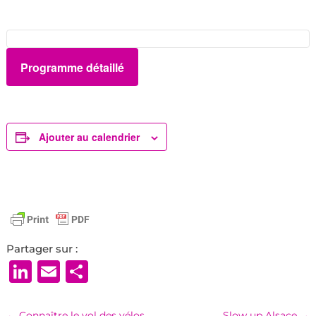
Programme détaillé
Ajouter au calendrier
Partager sur :
LinkedIn
Email
Partager
←
Connaître le vol des vélos
Slow up Alsace
→