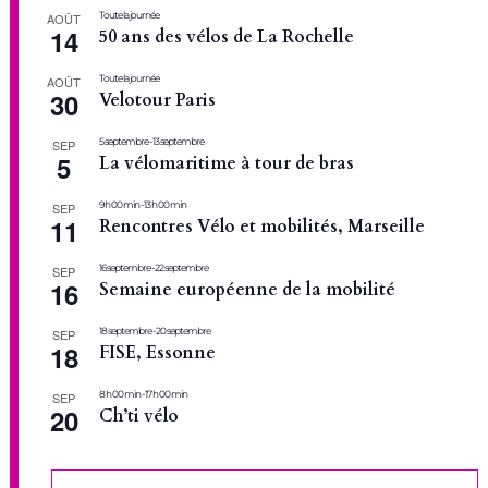
Toute la journée
AOÛT
14
50 ans des vélos de La Rochelle
Toute la journée
AOÛT
30
Velotour Paris
5 septembre
-
13 septembre
SEP
5
La vélomaritime à tour de bras
9 h 00 min
-
13 h 00 min
SEP
11
Rencontres Vélo et mobilités, Marseille
16 septembre
-
22 septembre
SEP
16
Semaine européenne de la mobilité
18 septembre
-
20 septembre
SEP
18
FISE, Essonne
8 h 00 min
-
17 h 00 min
SEP
20
Ch’ti vélo