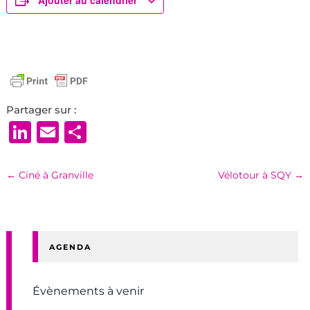
Ajouter au calendrier
Partager sur :
LinkedIn
Email
Partager
←
Ciné à Granville
Vélotour à SQY
→
AGENDA
Évènements à venir