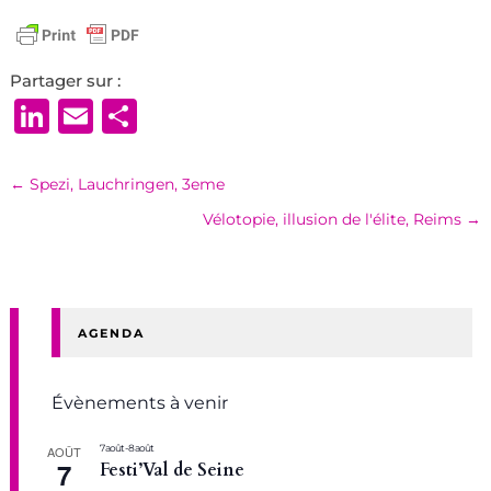
Partager sur :
LinkedIn
Email
Partager
←
Spezi, Lauchringen, 3eme
Vélotopie, illusion de l'élite, Reims
→
AGENDA
Évènements à venir
7 août
-
8 août
AOÛT
7
Festi’Val de Seine