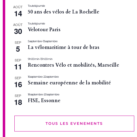
Toute la journée
AOÛT
14
50 ans des vélos de La Rochelle
Toute la journée
AOÛT
30
Velotour Paris
5 septembre
-
13 septembre
SEP
5
La vélomaritime à tour de bras
9 h 00 min
-
13 h 00 min
SEP
11
Rencontres Vélo et mobilités, Marseille
16 septembre
-
22 septembre
SEP
16
Semaine européenne de la mobilité
18 septembre
-
20 septembre
SEP
18
FISE, Essonne
TOUS LES EVENEMENTS