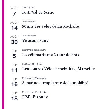
7 août
-
8 août
AOÛT
7
Festi’Val de Seine
Toute la journée
AOÛT
14
50 ans des vélos de La Rochelle
Toute la journée
AOÛT
30
Velotour Paris
5 septembre
-
13 septembre
SEP
5
La vélomaritime à tour de bras
9 h 00 min
-
13 h 00 min
SEP
11
Rencontres Vélo et mobilités, Marseille
16 septembre
-
22 septembre
SEP
16
Semaine européenne de la mobilité
18 septembre
-
20 septembre
SEP
18
FISE, Essonne