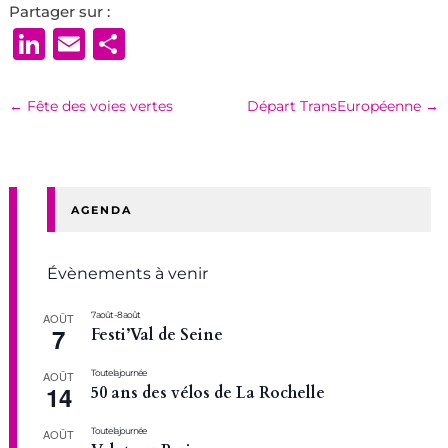
Partager sur :
LinkedIn
Email
Partager
←
Fête des voies vertes
Départ TransEuropéenne
→
AGENDA
Évènements à venir
7 août
-
8 août
AOÛT
7
Festi’Val de Seine
Toute la journée
AOÛT
14
50 ans des vélos de La Rochelle
Toute la journée
AOÛT