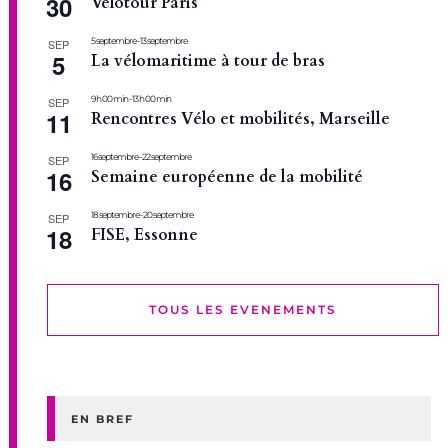
30
Velotour Paris
5 septembre
-
13 septembre
SEP
5
La vélomaritime à tour de bras
9 h 00 min
-
13 h 00 min
SEP
11
Rencontres Vélo et mobilités, Marseille
16 septembre
-
22 septembre
SEP
16
Semaine européenne de la mobilité
18 septembre
-
20 septembre
SEP
18
FISE, Essonne
TOUS LES EVENEMENTS
EN BREF