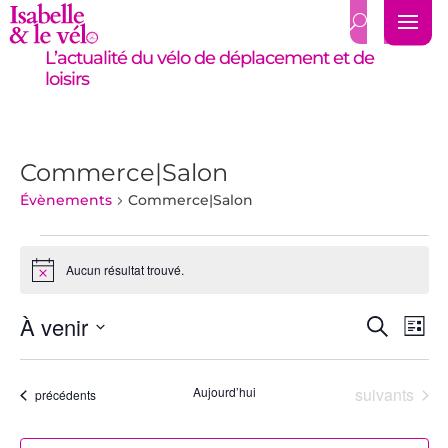
L’actualité du vélo de déplacement et de
loisirs
Commerce|Salon
Évènements
Commerce|Salon
Évènements
Aucun résultat trouvé.
Notice
Recher
Nav
À venir
Recherch
Liste
de
et
Sélectionnez
vue
navigat
une
Év
Évènements
Aujourd’hui
suivants
de
date.
Évènements
précédents
vues