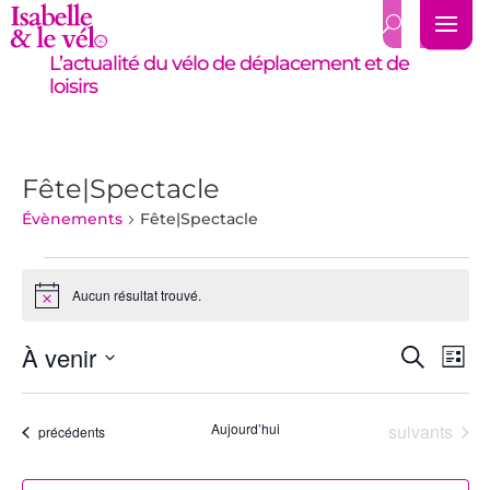
L’actualité du vélo de déplacement et de
loisirs
Fête|Spectacle
Évènements
Fête|Spectacle
Évènements
Aucun résultat trouvé.
Notice
Recher
Nav
À venir
Recherch
Liste
de
et
Sélectionnez
vue
navigat
une
Év
Évènements
Aujourd’hui
suivants
de
date.
Évènements
précédents
vues