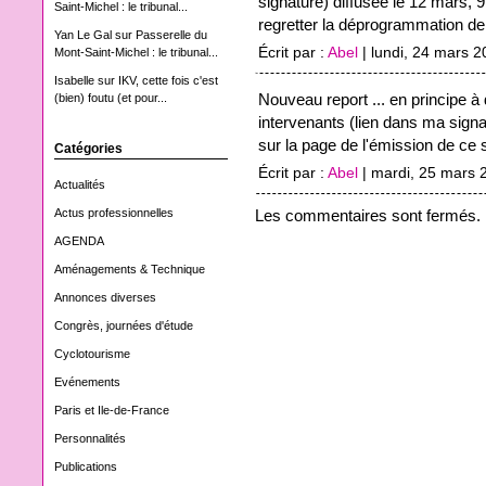
signature) diffusée le 12 mars, 
Saint-Michel : le tribunal...
regretter la déprogrammation de c
Yan Le Gal
sur
Passerelle du
Écrit par :
Abel
| lundi, 24 mars 
Mont-Saint-Michel : le tribunal...
Isabelle
sur
IKV, cette fois c'est
Nouveau report ... en principe
(bien) foutu (et pour...
intervenants (lien dans ma signa
sur la page de l'émission de ce s
Catégories
Écrit par :
Abel
| mardi, 25 mars 
Actualités
Actus professionnelles
Les commentaires sont fermés.
AGENDA
Aménagements & Technique
Annonces diverses
Congrès, journées d'étude
Cyclotourisme
Evénements
Paris et Ile-de-France
Personnalités
Publications