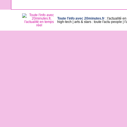
Toute l'info avec 20minutes.fr
:
l'actualité e
high-tech
|
arts & stars : toute l'actu people
|
l