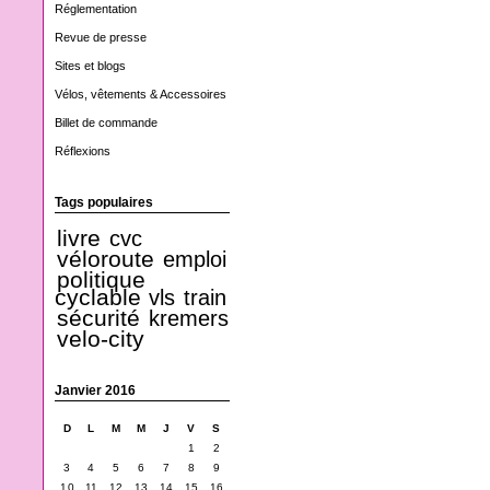
Réglementation
Revue de presse
Sites et blogs
Vélos, vêtements & Accessoires
Billet de commande
Réflexions
Tags populaires
livre
cvc
véloroute
emploi
politique
cyclable
vls
train
sécurité
kremers
velo-city
Janvier 2016
D
L
M
M
J
V
S
1
2
3
4
5
6
7
8
9
10
11
12
13
14
15
16