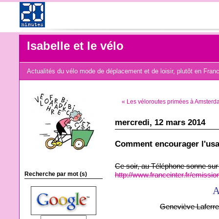
Isabelle et le vélo
Actualités du vélo mode de déplacement et de loisir, plutôt en Fran
« Les véloroutes primées à Amsterda
mercredi, 12 mars 2014
Comment encourager l'usa
Ce soir, au Téléphone sonne sur F
Recherche par mot (s)
http://www.franceinter.fr/emissi
Geneviève Laferre