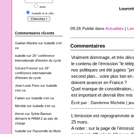
www
Laurent
Isabelle et le vélo
09:26 Publié dans
Actualités
|
Lie
Commentaires récents
Gaëtan Martine
sur
Isabelle s'en
Commentaires
va
isabelle
sur
26° conférence
Vraiment dommage..et très décev
internationale d'histoire du cycle
le contenu de l'émission "le tél
Gérard Fresser
sur
26°
nos politiques ont été jugées "pri
conférence internationale
second plan... voire plus loin en 
d'histoire du cycle
doivent avancer en France ?
Jean-Louis Pons
sur
Isabelle
Quel manque de considération...
s'en va
est important et devrait être mis
Fabien
sur
Isabelle s'en va
Écrit par : Dambrine Michèle | je
Michèle
sur
Isabelle s'en va
theron
sur
Sylvie Banoun
L'émission est reprogrammée 
démarre le PAMA 2 au pas de
25 mars.
charge
A noter : sur la page de l'émiss
Isabelle
sur
Passerelle du Mont-