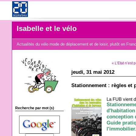
Isabelle et le vélo
Actualités du vélo mode de déplacement et de loisir, plutôt en Fran
« L’Etat n’est 
jeudi, 31 mai 2012
Stationnement : règles et 
La FUB vient d
Stationneme
Recherche par mot (s)
d'habitation
conception 
Guide prati
l'immobilier