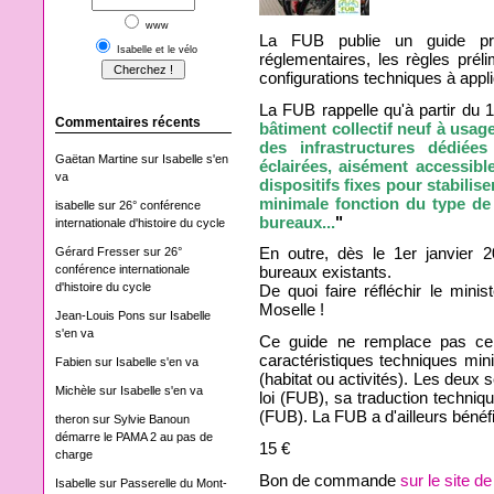
www
La FUB publie un guide prat
Isabelle et le vélo
réglementaires, les règles prél
configurations techniques à appli
La FUB rappelle qu'à partir du 1e
Commentaires récents
bâtiment collectif neuf à usag
des infrastructures dédiée
Gaëtan Martine
sur
Isabelle s'en
éclairées, aisément accessibl
va
dispositifs fixes pour stabilis
minimale fonction du type de
isabelle
sur
26° conférence
bureaux...
"
internationale d'histoire du cycle
En outre, dès le 1er janvier 2
Gérard Fresser
sur
26°
conférence internationale
bureaux existants.
d'histoire du cycle
De quoi faire réfléchir le mini
Moselle !
Jean-Louis Pons
sur
Isabelle
s'en va
Ce guide ne remplace pas celu
caractéristiques techniques min
Fabien
sur
Isabelle s'en va
(habitat ou activités). Les deux s
Michèle
sur
Isabelle s'en va
loi (FUB), sa traduction techniq
(FUB). La FUB a d'ailleurs bénéf
theron
sur
Sylvie Banoun
démarre le PAMA 2 au pas de
15 €
charge
Bon de commande
sur le site d
Isabelle
sur
Passerelle du Mont-