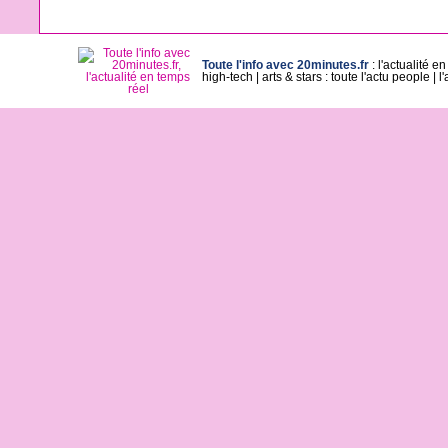
Toute l'info avec 20minutes.fr
:
l'actualité e
high-tech
|
arts & stars : toute l'actu people
|
l