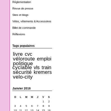
Réglementation
Revue de presse
Sites et blogs
Vélos, vêtements & Accessoires
Billet de commande
Réflexions
Tags populaires
livre
cvc
véloroute
emploi
politique
cyclable
vls
train
sécurité
kremers
velo-city
Janvier 2016
D
L
M
M
J
V
S
1
2
3
4
5
6
7
8
9
10
11
12
13
14
15
16