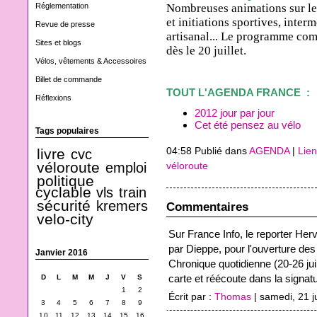
Nombreuses animations sur les
Réglementation
et initiations sportives, inte
Revue de presse
artisanal... Le programme com
Sites et blogs
dès le 20 juillet.
Vélos, vêtements & Accessoires
Billet de commande
TOUT L'AGENDA FRANCE :
Réflexions
2012 jour par jour
Cet été pensez au vélo
Tags populaires
livre
04:58 Publié dans
AGENDA
|
Lie
cvc
véloroute
emploi
véloroute
politique
cyclable
vls
train
sécurité
kremers
Commentaires
velo-city
Sur France Info, le reporter Herv
par Dieppe, pour l'ouverture des
Janvier 2016
Chronique quotidienne (20-26 juill
carte et réécoute dans la signat
D
L
M
M
J
V
S
1
2
Écrit par :
Thomas
| samedi, 21 ju
3
4
5
6
7
8
9
10
11
12
13
14
15
16