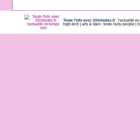
Toute l'info avec 20minutes.fr
:
l'actualité e
high-tech
|
arts & stars : toute l'actu people
|
l