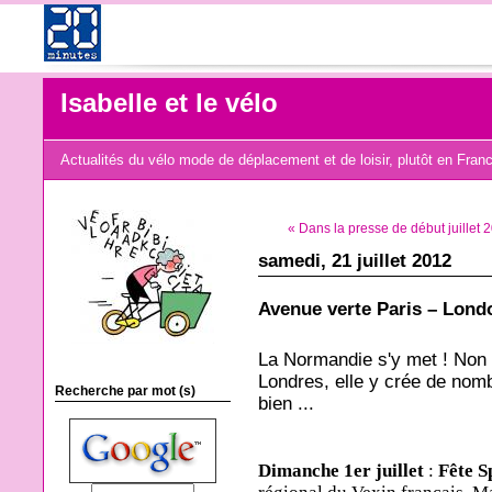
Isabelle et le vélo
Actualités du vélo mode de déplacement et de loisir, plutôt en Fran
« Dans la presse de début juillet 
samedi, 21 juillet 2012
Avenue verte Paris – Londo
La Normandie s'y met ! Non c
Londres, elle y crée de nom
Recherche par mot (s)
bien ...
Dimanche 1er juillet
:
Fête S