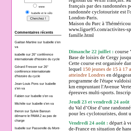
régional du Vexin
français. M
français par des
randonnées pé
www
randonnée cyclotouriste est
l'
Isabelle et le vélo
London-Paris.
Maison du Parc à Théméricou
www.ligue95.com/activites-spo
Commentaires récents
famille.html
Gaëtan Martine
sur
Isabelle s'en
va
Dimanche 22 juillet :
course
isabelle
sur
26° conférence
Base de loisirs de Cergy jusq
internationale d'histoire du cycle
Cette course est organisée da
Gérard Fresser
sur
26°
lequel
150 jeunes de 15 à 17 an
conférence internationale
atteindre Londres
en dégagean
d'histoire du cycle
programme de l'étape valdoisi
Jean-Louis Pons
sur
Isabelle
km empruntant l'Avenue Verte 
s'en va
épreuves multi-sports.
Inscrip
Fabien
sur
Isabelle s'en va
Jeudi 23 et vendredi 24 août
Michèle
sur
Isabelle s'en va
du Val d’Oise d’une randonnée
theron
sur
Sylvie Banoun
pour les cyclotouristes, dont 
démarre le PAMA 2 au pas de
charge
Vendredi 24 août :
départ à vé
de-France en situation de han
Isabelle
sur
Passerelle du Mont-