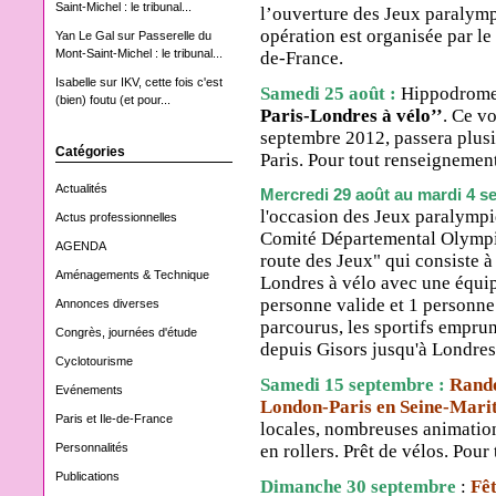
Saint-Michel : le tribunal...
l’ouverture des Jeux paralymp
opération est organisée par l
Yan Le Gal
sur
Passerelle du
Mont-Saint-Michel : le tribunal...
de-France.
Isabelle
sur
IKV, cette fois c'est
Samedi 25 août :
Hippodrome
(bien) foutu (et pour...
Paris-Londres à vélo’’
. Ce v
septembre 2012, passera plusi
Catégories
Paris. Pour tout renseignemen
Actualités
Mercredi 29 août au mardi 4 
l'occasion des Jeux paralympi
Actus professionnelles
Comité Départemental Olympiqu
AGENDA
route des Jeux" qui consiste à
Aménagements & Technique
Londres à vélo avec une équip
personne valide et 1 personne
Annonces diverses
parcourus, les sportifs emprun
Congrès, journées d'étude
depuis Gisors jusqu'à Londres
Cyclotourisme
Samedi 15 septembre :
Rando
Evénements
London-Paris en Seine-Mari
Paris et Ile-de-France
locales, nombreuses animation
Personnalités
en rollers. Prêt de vélos. Pou
Publications
Dimanche 30 septembre
:
Fêt