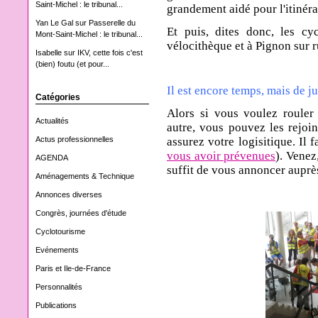
Saint-Michel : le tribunal...
grandement aidé pour l'itinéra
Yan Le Gal
sur
Passerelle du
Et puis, dites donc, les cyc
Mont-Saint-Michel : le tribunal...
vélocithèque et à Pignon sur ru
Isabelle
sur
IKV, cette fois c'est
(bien) foutu (et pour...
Il est encore temps, mais de j
Catégories
Alors si vous voulez rouler 
Actualités
autre, vous pouvez les rejoi
assurez votre logisitique. Il f
Actus professionnelles
vous avoir prévenues
). Venez
AGENDA
suffit de vous annoncer auprè
Aménagements & Technique
Annonces diverses
Congrès, journées d'étude
Cyclotourisme
Evénements
Paris et Ile-de-France
Personnalités
Publications