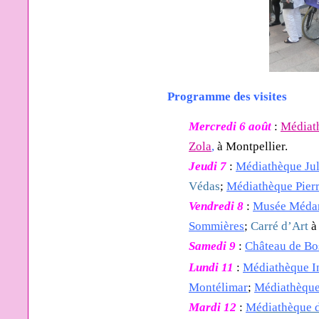
Programme des visites
Mercredi 6 août
:
Médiat
Zola
,
à Montpellier.
Jeudi 7
:
M
édiathèque Ju
Védas
;
Médiathèque Pierr
Vendredi 8
:
Musée Méda
Sommières
;
Carré d’Art
à
Samedi 9
:
Château de Bo
Lundi 11
:
Médiathèque I
Montélimar
;
M
édiathèque
Mardi 12
:
M
édiathèque 