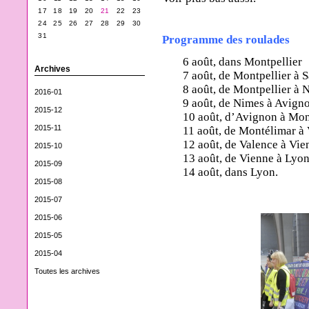
17
18
19
20
21
22
23
24
25
26
27
28
29
30
31
Programme des roulades
6 août, dans Montpellier
Archives
7 août, de Montpellier à S
8 août, de Montpellier à 
2016-01
9 août, de Nimes à Avign
2015-12
10 août, d’Avignon à Mon
2015-11
11 août, de Montélimar à
12 août, de Valence à Vie
2015-10
13 août, de Vienne à Lyo
2015-09
14 août, dans Lyon.
2015-08
2015-07
2015-06
2015-05
2015-04
Toutes les archives