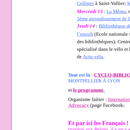
Collines
à
Saint-Vallier;
Mercredi 13
:
La
Mémo
,
5ème arrondissement de 
Jeudi 14
:
B
ibliothèque d
l’enssib
(Ecole nationale 
des bibliothèques);
Centr
spécialisé dans le vélo et 
de
Actu-vélo
.
Tout est là
:
CYCLO-BIBLI
MONTPELLIER À LYON
et
le programme
.
Organisme faitier :
Internatio
Advocacy
(page
Facebook
).
Et par ici les Français 
(pardon aux Belges, il y en a 