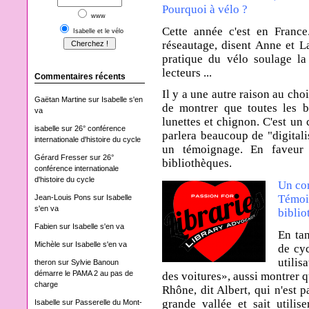
Pourquoi à vélo ?
www
Cette année c'est en France.
Isabelle et le vélo
réseautage,
disent Anne et La
pratique du vélo soulage la
lecteurs ...
Commentaires récents
Il y a une autre raison au cho
Gaëtan Martine
sur
Isabelle s'en
de montrer que toutes les b
va
lunettes et chignon. C'est un
isabelle
sur
26° conférence
parlera beaucoup de "digitalis
internationale d'histoire du cycle
un témoignage. En faveur 
Gérard Fresser
sur
26°
bibliothèques.
conférence internationale
d'histoire du cycle
Un con
Témoi
Jean-Louis Pons
sur
Isabelle
s'en va
bibli
Fabien
sur
Isabelle s'en va
En tan
Michèle
sur
Isabelle s'en va
de cyc
utilis
theron
sur
Sylvie Banoun
démarre le PAMA 2 au pas de
des voitures», aussi montrer q
charge
Rhône, dit Albert, qui n'est p
grande vallée et sait utilis
Isabelle
sur
Passerelle du Mont-