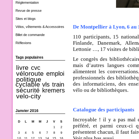
Réglementation
Revue de presse
Sites et blogs
De Montpellier à Lyon, 6 au 
Vélos, vêtements & Accessoires
Billet de commande
110 participants, 15 nationa
Finlande, Danemark, Allem
Réflexions
Lettonie …,
17 visites de bibl
Tags populaires
Le congrès des bibliothécaire
mais d’autres langues comme
livre
cvc
alimentent les conversations
véloroute
emploi
professionnels des bibliothèq
politique
cyclable
des informaticiens, des ense
vls
train
sécurité
kremers
vélo ou de bibliothèques.
velo-city
Catalogue des participants
Janvier 2016
Incroyable ! il y a pas mal d
D
L
M
M
J
V
S
préféré, et parmi ceux-ci qu
1
2
présentent chacun, il faut faire
3
4
5
6
7
8
9
Voir plus bas aussi.
10
11
12
13
14
15
16