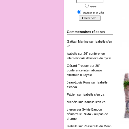
www
Isabelle et le vélo
Commentaires récents
Gaëtan Martine
sur
Isabelle s'en
va
isabelle
sur
26° conférence
internationale d'histoire du cycle
Gérard Fresser
sur
26°
conférence internationale
d'histoire du cycle
Jean-Louis Pons
sur
Isabelle
s'en va
Fabien
sur
Isabelle s'en va
Michèle
sur
Isabelle s'en va
theron
sur
Sylvie Banoun
démarre le PAMA 2 au pas de
charge
Isabelle
sur
Passerelle du Mont-