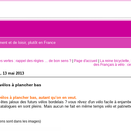
nt et de loisir, plutôt en France
es vertes : rappel des règles … de bon sens ?
|
Page d'accueil
|
La reine bicyclette, 
des Français à vélo : ce 
i, 13 mai 2013
vélos à plancher bas
vélos à plancher bas, autant qu'on en veut.
êtes jaloux des futurs vélos bordelais ? vous rêvez d'un vélo facile à enjamb
atalogues en sont pleins. Mais aucun ne fait en même temps vélo et patinett
liens sont dans les images)