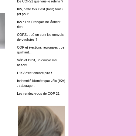
De COP21 que vais-je retenir ?
IKV, cette fois c'est (bien) foutu
(et pour...
IKV : Les Français ne lâchent
rien
COP21 : où en sont les convois
de cyclistes ?
COP et élections régionales : ce
qu’il faut...
Vélo et Droit, un couple mal
assorti
L'IKV c'est encore pire !
Indemnité kilométrique vélo (IKV)
: sabotage...
Les rendez-vous de COP 21