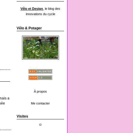
Vélo et Design
, le blog des
innovations du cycle
Vélo & Potager
À propos
onais a
isée
Me contacter
Visites