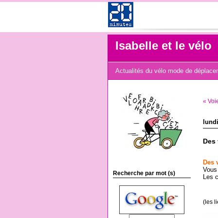
Isabelle et le vélo
Actualités du vélo mode de déplaceme
« Voi
lund
Des 
Des 
Vous 
Recherche par mot (s)
Les c
(les 