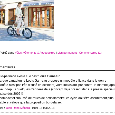
 Publié dans
Vélos, vêtements & Accessoires
|
Lien permanent
|
Commentaires (1)
entaires
lo-patinette existe ! Le cas "Louis Garneau".
arque canadienne Louis Garneau propose un modèle efficace dans le genre.
dèle n'est pas très diffusé en occident, voire inexistant, par contre, le marché jap
aveur depuis quelques d'années déjà (concept déjà présent dans la presse spécial
naise dès 2005 !)
compact et chaussé de roues de petit diamètre, ce cycle doit être assurément plus
ble et véloce que la proposition bordelaise.
par :
Jean-René Ménard
| jeudi, 16 mai 2013