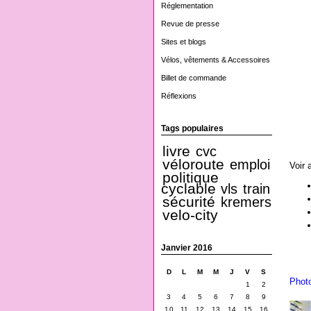
Réglementation
Revue de presse
Sites et blogs
Vélos, vêtements & Accessoires
Billet de commande
Réflexions
Tags populaires
livre
cvc
véloroute
emploi
Voir 
politique
cyclable
vls
train
sécurité
kremers
velo-city
Janvier 2016
D
L
M
M
J
V
S
Phot
1
2
3
4
5
6
7
8
9
10
11
12
13
14
15
16