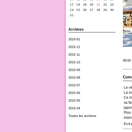
17
18
19
20
21
22
23
24
25
26
27
28
29
30
31
Archives
2016-01
2015-12
2015-11
08:00
2015-10
2015-09
Comm
2015-08
2015-07
Le vé
La m
2015-06
Ce mo
2015-05
sa f
japo
2015-04
Plus 
Toutes les archives
mania
Écrit 