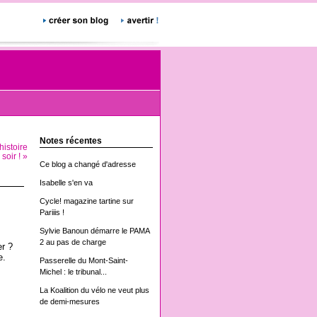
Notes récentes
histoire
soir ! »
Ce blog a changé d'adresse
Isabelle s'en va
Cycle! magazine tartine sur
Pariiis !
Sylvie Banoun démarre le PAMA
2 au pas de charge
er ?
e.
Passerelle du Mont-Saint-
Michel : le tribunal...
La Koalition du vélo ne veut plus
de demi-mesures