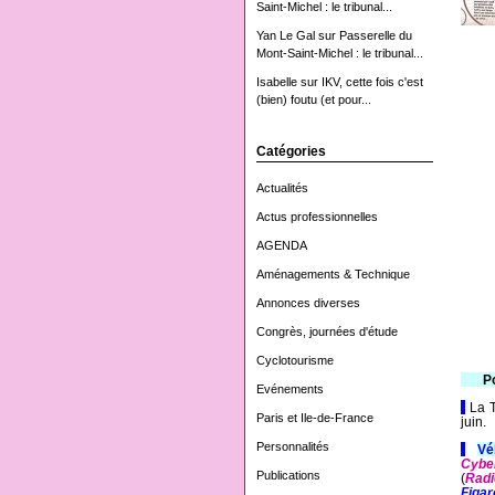
Saint-Michel : le tribunal...
Yan Le Gal
sur
Passerelle du
Mont-Saint-Michel : le tribunal...
Isabelle
sur
IKV, cette fois c'est
(bien) foutu (et pour...
Catégories
Actualités
Actus professionnelles
AGENDA
Aménagements & Technique
Annonces diverses
Congrès, journées d'étude
Cyclotourisme
-----
P
Evénements
-
La T
Paris et Ile-de-France
juin.
Personnalités
-
Vé
Cybe
Publications
(
Radi
Figar