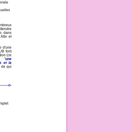
ersée
quelles
ombreux
ttendre
ne, dans
 Albi et
te d'une
UB font
tion (ce
 : "
une
s et la
s de qui
--------o-
omplet
e