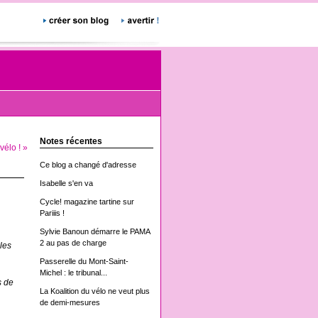
Notes récentes
vélo ! »
Ce blog a changé d'adresse
Isabelle s'en va
Cycle! magazine tartine sur
Pariiis !
Sylvie Banoun démarre le PAMA
2 au pas de charge
 les
Passerelle du Mont-Saint-
Michel : le tribunal...
s de
La Koalition du vélo ne veut plus
de demi-mesures