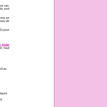
ut cas.
ils vont
ionne en
éseau de
15) pour
e étude
vé, haut
oit au
lques
nt-