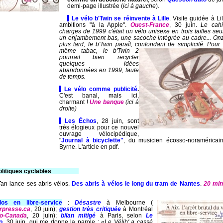
demi-page illustrée (
ici à gauche
).
-
Le vélo b'Twin se réinvente à Lille
. Visite guidée à Li
ambitions "à la Apple".
Ouest-France
, 30 juin.
Le cah
charges de 1999 c'était un vélo unisexe en trois tailles se
un enjambement bas, une sacoche intégrée au cadre... On
plus tard, le b'Twin paraît, confondant de simplicité. P
our 
même tabac, le b'Twin 2
pourrait bien recycler
quelques idées
abandonnées en 1999, faute
de temps.
-
Le vélo comme publicité
.
C'est banal, mais ici,
charmant !
Une banque
(ici à
droite)
-
Les Échos
, 28 juin, sont
très élogieux pour ce nouvel
ouvrage vélocipédique,
"
J
ournal à bicyclette"
, du musicien écosso-noraméricai
Byrne.
L'article en pdf.
olitiques cyclables
-------------
an lance ses abris vélos.
Des abris à vélos le long du tram de Nantes
.
20 min
los en libre-service
:
Désastre
à Melbourne (
rpresse.ca
, 20 juin);
gestion très critiquée
à Montréal
o-Canada
, 20 juin);
bilan mitigé
à Paris, selon
Le
o
, 30 juin, qui me donne la parole : «L
e Vélib' a cassé