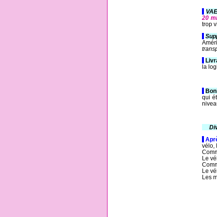
-
VAE
20 m
trop v
-
Supp
Amér
trans
-
Livr
la lo
-
Bon
qui é
nivea
---
Di
-
Aprè
vélo, 
Comme
Le vé
Comme
Le vé
Les 