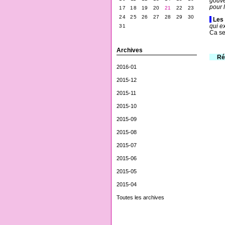
gouve
pour 
17
18
19
20
21
22
23
24
25
26
27
28
29
30
-
Les 
qui e
31
Ca se
Archives
---
Ré
2016-01
2015-12
2015-11
2015-10
2015-09
2015-08
2015-07
2015-06
2015-05
2015-04
Toutes les archives