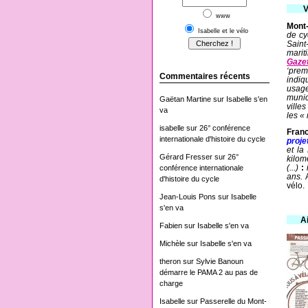
------
V
www
Mont-
Isabelle et le vélo
de cy
Saint
marit
Gaze
‘prem
Commentaires récents
indiq
usage
munic
Gaëtan Martine
sur
Isabelle s'en
ville
va
les « 
isabelle
sur
26° conférence
Franc
internationale d'histoire du cycle
proje
et la
Gérard Fresser
sur
26°
kilom
(...)
:
conférence internationale
ans.
A
d'histoire du cycle
vélo.
Jean-Louis Pons
sur
Isabelle
s'en va
-----
A
Fabien
sur
Isabelle s'en va
Michèle
sur
Isabelle s'en va
theron
sur
Sylvie Banoun
démarre le PAMA 2 au pas de
charge
Isabelle
sur
Passerelle du Mont-