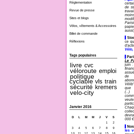
Réglementation
certa
de st
Revue de presse
trava
moins
Sites et blogs
modif
Paris
Vélos, vêtements & Accessoires
papie
aussi)
Billet de commande
-
Sto
Réflexions
ce q
d'act
Vélo,
Tags populaires
-
Par
Le Pa
livre
cvc
juin :
fina
véloroute
emploi
assu
politique
de 
cyclable
vls
train
abon
Véli
sécurité
kremers
que 
velo-city
(...)
com
veu
parti
Janvier 2016
Chaq
collec
devra
D
L
M
M
J
V
S
000 €
1
2
-
Nos
3
4
5
6
7
8
9
les v
10
11
12
13
14
15
16