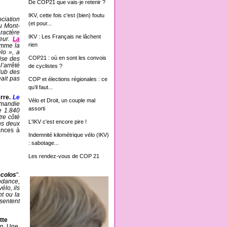
De COP21 que vais-je retenir ?
IKV, cette fois c'est (bien) foutu
ciation
(et pour...
au Mont-
ractère
IKV : Les Français ne lâchent
eur.
La
rien
omme la
élo », a
COP21 : où en sont les convois
ise des
l’arrêté
de cyclistes ?
Club des
eait pas
COP et élections régionales : ce
qu’il faut...
rre.
Le
Vélo et Droit, un couple mal
ormandie
assorti
e 1.840
tre côté
L'IKV c'est encore pire !
ans deux
cances à
Indemnité kilométrique vélo (IKV)
: sabotage...
Les rendez-vous de COP 21
écolos
".
ndance,
élo, ils
nt ou la
ésentent
tte
in. Une