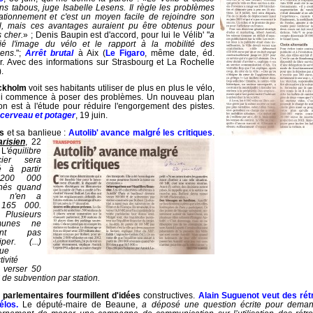
ins tabous, juge Isabelle Lesens. Il règle les problèmes
ationnement et c'est un moyen facile de rejoindre son
il, mais ces avantages auraient pu être obtenus pour
 cher.
» ; Denis Baupin est d'accord, pour lui le Vélib' "
a
ié l'image du vélo et le rapport à la mobilité des
iens
.";
Arrêt brutal
à Aix (
Le Figaro
, même date, éd.
r. Avec des informations sur Strasbourg et La Rochelle
.
ckholm
voit ses habitants utiliser de plus en plus le vélo,
ui commence à poser des problèmes. Un nouveau plan
ion est à l'étude pour réduire l'engorgement des pistes.
 cerveau et potager
, 19 juin.
is
et sa banlieue :
Autolib' avance malgré les critiques
.
risien
, 22
 L
'équilibre
ncier sera
é à partir
200 000
nés quand
b' n'en a
165 000.
Plusieurs
munes ne
lent pas
ciper. (...)
ue
tivité
 verser 50
 de subvention par station.
 parlementaires fourmillent d'idées
constructives.
Alain Suguenot veut des rét
élos.
Le député-maire de Beaune,
a déposé une question écrite pour dema