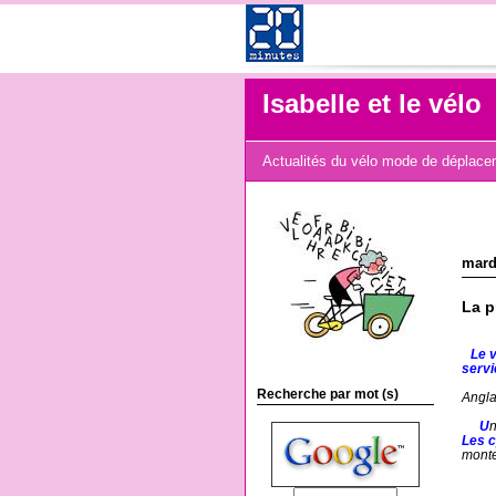
Isabelle et le vélo
Actualités du vélo mode de déplaceme
mardi
La p
--
Le 
servi
-------
Recherche par mot (s)
Angla
-------
----
U
n
Les c
monte