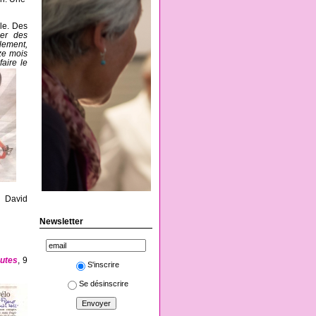
lle. Des
ier des
ulement,
ze mois
faire le
n David
Newsletter
utes
, 9
S'inscrire
Se désinscrire