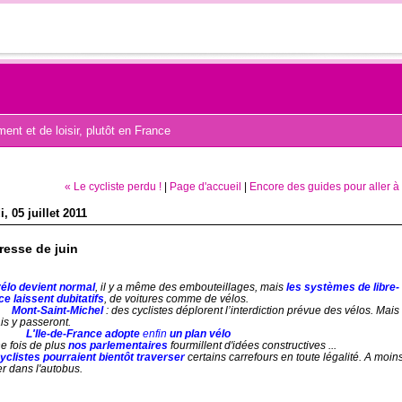
nt et de loisir, plutôt en France
« Le cycliste perdu !
|
Page d'accueil
|
Encore des guides pour aller à 
, 05 juillet 2011
resse de juin
vélo devient normal
, il y a
même des embouteillages, mais
les systèmes de libre-
ce laissent dubitatifs
,
de voitures
comme de vélos.
----
Mont-Saint-Michel
: d
es cyclistes déplorent l’interdiction prévue des vélos. Mais
is y passeront.
--------
L'Ile-de-France a
dopte
enfin
un plan vélo
e fois de plus
nos parlementaires
fourmillent d'idées constructives ...
yclistes pourraient bientôt traverser
certains carrefours en toute légalité. A moin
r dans l'autobus.