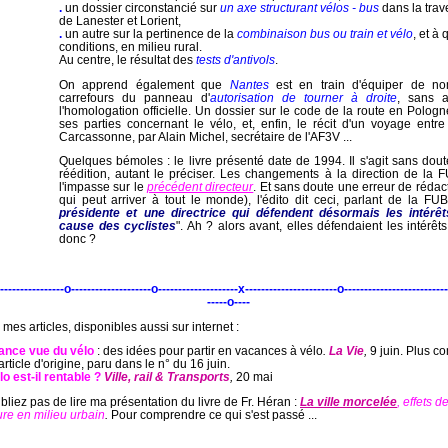
.
un dossier circonstancié sur
un axe structurant vélos - bus
dans la trav
de Lanester et Lorient,
.
un autre sur la pertinence de la
combinaison bus ou train et vélo
, et à 
conditions, en milieu rural.
Au centre, le résultat des
tests d'antivols
.
On apprend également que
Nantes
est en train d'équiper de n
carrefours du panneau d'
autorisation de tourner à droite
, sans a
l'homologation officielle. Un dossier sur le code de la route en Polog
ses parties concernant le vélo, et, enfin, le récit d'un voyage entre
Carcassonne, par Alain Michel, secrétaire de l'AF3V ...
Quelques bémoles : le livre présenté date de 1994. Il s'agit sans dou
réédition, autant le préciser. Les changements à la direction de la F
l'impasse sur le
précédent directeur
. Et sans doute une erreur de rédac
qui peut arriver à tout le monde), l'édito dit ceci, parlant de la FUB
présidente et une directrice qui défendent désormais les intérêt
cause des cyclistes
". Ah ? alors avant, elles défendaient les intérêt
donc ?
----------------o--------------------o--------------------x-----------------------o-------------------------
-----o----
mes articles, disponibles aussi sur internet :
ance vue du vélo
: des idées pour partir en vacances à vélo
.
La Vie
,
9 juin. Plus c
article d'origine, paru dans le n° du 16 juin.
lo est-il rentable ?
Ville, rail & Transports
,
20 mai
liez pas de lire ma présentation du livre de Fr. Héran :
La ville morcelée
, effets d
re en milieu urbain
.
Pour comprendre ce qui s'est passé ...