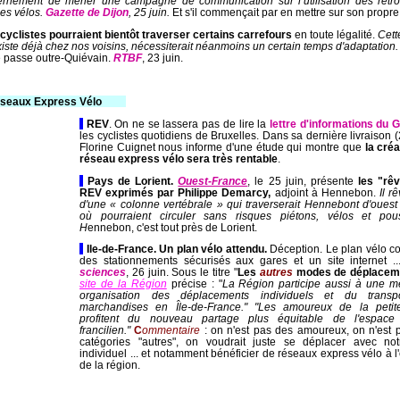
rnement de mener une campagne de communication sur l’utilisation des rétro
les vélos.
Gazette de Dijon
, 25 juin.
Et s'il commençait par en mettre sur son propre
cyclistes pourraient bientôt traverser certains carrefours
en toute légalité.
Cette
xiste déjà chez nos voisins, nécessiterait néanmoins un certain temps d'adaptation.
 passe outre-Quiévain.
RTBF
, 23 juin.
seaux Express Vélo
------
-
REV
. On ne se lassera pas de lire la
lettre d'informations du
les cyclistes quotidiens de Bruxelles. Dans sa dernière livraison (
Florine Cuignet nous informe d'une étude qui montre que
la créa
réseau express vélo sera très rentable
.
-
Pays de Lorient.
Ouest-France
, le 25 juin, présente
les "rê
REV exprimés par Philippe Demarcy,
adjoint à Hennebon.
Il r
d'une « colonne vertébrale » qui traverserait Hennebont d'ouest 
où pourraient circuler sans risques piétons, vélos et pous
H
ennebon, c'est tout près de Lorient.
-
Ile-de-France.
Un plan vélo attendu.
Déception. Le plan vélo c
des stationnements sécurisés aux gares et un site internet .
sciences
, 26 juin. Sous le titre "
Les
autres
modes de déplacem
site de la Région
précise : "
La Région participe aussi à une me
organisation des déplacements individuels et du transp
marchandises en Île-de-France." "Les amoureux de la petit
profitent du nouveau partage plus équitable de l'espace 
francilien."
C
ommentaire
: on n'est pas des amoureux, on n'est 
catégories "autres", on voudrait juste se déplacer avec not
individuel ... et notamment bénéficier de réseaux express vélo à l
de la région.