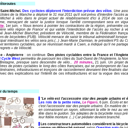
éloroutes
-----------------
Saint-Michel.
Des cyclistes déplorent l’interdiction prévue des vélos
.
Une asso
clistes de la Manche a déploré le 31 mai 2011 qu'il soit prévu d'interdire l'accès 
-Michel à vélo dans le projet actuel de rétablissement d'ici à 2014 de son ca
ime, menaçant de saisir la justice lorsque l'arrêté correspondant sera en vigu
tte
, 1er juin.
« Nous tenons à pointer les contractions de la région, présentée c
ière vélo région de France’ et qui valide l’interdiction de l’accès au rocher à v
ué Jean-Michel Blanchet, président de Vélocité, membre de la Fédération frança
rs de bicyclettes (FUB). Vélocité menace de saisir le tribunal administratif lorsque 
ipal interdisant les vélos sera pris.(...) Jean-Marie Darmian, le président PS du 
s et territoires cyclables, qui se réunissait mardi à Caen, a indiqué qu’il ne partag
regrets » de Vélocité.
e - Angleterre
: on continue.
Des pistes cyclables entre la France et l'Anglete
t Cycle West
permettra de parcourir les côtes du Sud-Ouest de l'Angleterre, la N
 Bretagne, presque sans descendre de vélo...
20 minutes
,
21 juin.
Un projet d
ètres de pistes cyclables le long des côtes françaises, qui se prolongeront de l’au
itinéraires, infrastructures et tronçons de raccordement devraient être finalisés d
vec des explications sur l'intérêt de ces infrastructures et sur la vogue des va
ir du temps
------------------
-
"
Le vélo est l'accessoire star des people urbains et 
Les rois de la petite reine
,
Le Figaro
, 6 juin.
Écolo et te
c'est l'accessoire star des people urbains. En matière de v
en connaissent un rayon, sillonnant la ville le nez au ve
tête dans le guidon. Six adeptes de la bicyclette nous pr
leur fidèle monture. (...) Car pédaler devient branché.
-
Les constructeurs automobiles considèrent la bicycle
comme un débou
ché naturel
, selon
Question auto
de ju