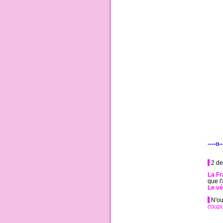
----o--
-
2 de 
La Fr
que l'
Le vé
-
N'oub
coupu