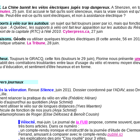
.
La Chine bannit le
s vélos électriques jugés
trop dangereux.
A Shenzen, en to
inutes
, 25 juin. Est accusé le fait qu'ils sont silencieux, mais la vraie raison est qu'
ite. Peut-être est-ce qu'ils sont électriques, et non à assistance électrique ?
orts à vélo sur les autobus
: un sujet qui fait toujours jaser par ici, mais qui fonct
ique :
À Québec, les supports à vélo ont fait leur apparition sur les autobus du R
port de la capitale (RTC) à l'été 2010.
Cyberpress.ca
, 27 juin
aisons.
Géodis
va utiliser quelques tricycles électriques (8 cette année, 56 en 20
gisitque urbaine.
La Tribune
, 28 juin.
heur.
Toujours le GRACQ, cette fois (toulours le 29 juin), Florine nous présente
un
tablit des corrélations troublantes entre taux d'usage du vélo et revenu moyen éle
u d’éducation, et sentiment d'être heureux et en forme.
vers journaux
-----------
s la vélorution
. Revue
S!lence
, juin 2011. Dossier coordonné par l'ADAV, asso Dr
Lille.
nt relancer la pratique du vélo en ville
(Frédéric Héran)
lo d'aujourd'hui au quotidien
(Anja Schmid)
nt utiliser le vélo sur de longues distances
(Yves Maerten)
hicule de fonction de nos jours
(Anja Schmid)
métamorphoses de Roger
(Elise Défossez & Benoît Cousin)
-
Vélocité
, mai-juin.
Le journal de
la FUB
propose, comme souvent, que
très bons articles. Dans ce numéro :
.
un compte-rendu ironique et instructif de la journée d'étude de Clermo
Ferrand, amusant à comparer avec le compte-rendu
publié ici
.
les explications des prix "Clou rouillé" pour 3 villes,