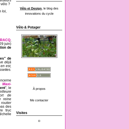
viseurs
 vélo ?
Vélo et Design
, le blog des
 loi,
innovations du cycle
Vélo & Potager
 GRACQ
,
29 juin)
tion de
ves" de
êve déjà
en est,
settes.
oncerne
..
Maxi-
ent
", le
À propos
illeure
ort de
e reine
Me contacter
routier
pas des
re truc
Visites
'échelle