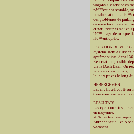
300 vélos répartis en une
wagons. Ce service en tan
nâ€™est pas rentable, ma
la valorisation de lâ€™e
des problèmes de parking
de navettes qui étaient i
et nâ€™est pas mauvais 
lâ€™image de marque d
lâ€™entreprise.
LOCATION DE VELOS
Système Rent a Bike calq
système suisse, dans 130 
Réservation possible dep
via la Duch Bahn. On peu
vélo dans une autre gar
loueurs privés le long d
HEBERGEMENT
Label vélotel, copié sur l
Concerne une centaine 
RESULTATS
Les cyclotouristes parten
en moyenne.
20% des touristes séjour
Autriche fait du vélo pen
vacances.