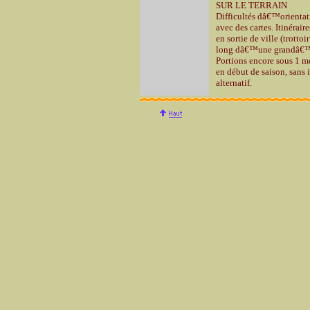
SUR LE TERRAIN
Difficultés dâ€™orienta
avec des cartes. Itinérair
en sortie de ville (trottoi
long dâ€™une grandâ€™r
Portions encore sous 1 m
en début de saison, sans i
alternatif.