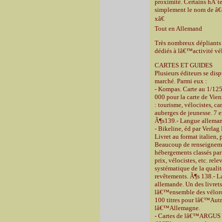
proximité. Certains hÃ´te
simplement le nom de â
xâ€
Tout en Allemand
Très nombreux dépliants
dédiés à lâ€™activité vé
CARTES ET GUIDES
Plusieurs éditeurs se disp
marché. Parmi eux :
- Kompas. Carte au 1/12
000 pour la carte de Vien
: tourisme, vélocistes, ca
auberges de jeunesse. 7 
Ã¶s139.- Langue allema
- Bikeline, éd par Verlag 
Livret au format italien, p
Beaucoup de renseigneme
hébergements classés par
prix, vélocistes, etc. rele
systématique de la qualit
revêtements. Ã¶s 138.- 
allemande. Un des livret
lâ€™ensemble des véloro
100 titres pour lâ€™Autr
lâ€™Allemagne.
- Cartes de lâ€™ARGUS