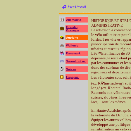
Allemagne
HISTORIQUE ET STR
ADMINISTRATIVE
Grande-
La réflexion a commencé
Gretagne
le vélo utilitaire et pour 
Autriche
loisirs. Très vite est appa
préoccupation de raccord
Wallonie
urbains et réseaux régio
Lâ€™Etat finance de 30 
Danemark
dépenses, le reste étant p
Sarre-Lor-Lux
par les communes et les 
donc des schémas de dé
Suisse
régionaux et départemen
Les véloroutes sont soit
Espagne
(ex. RÃ¶merradweg), soit
longé (ex. Rheintal Radw
Raccords aux véloroutes
suisses, slovènes. Fleuve
lacs,... sont les mêmes!
En Haute-Autriche, après 
la véloroute du Danube, 
équiper les autres vallées
développé une politique
sensibilisation au vélo ve