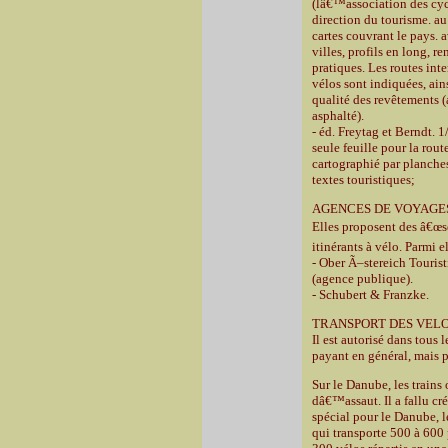
(lâ€™association des cycl
direction du tourisme. a
cartes couvrant le pays. 
villes, profils en long, 
pratiques. Les routes inte
vélos sont indiquées, ain
qualité des revêtements (
asphalté).
- éd. Freytag et Berndt. 
seule feuille pour la rou
cartographié par planche
textes touristiques;
AGENCES DE VOYAGE
Elles proposent des â€œs
itinérants à vélo. Parmi el
- Ober Ã–stereich Touri
(agence publique).
- Schubert & Franzke.
TRANSPORT DES VEL
Il est autorisé dans tous l
payant en général, mais p
Sur le Danube, les trains 
dâ€™assaut. Il a fallu cré
spécial pour le Danube, 
qui transporte 500 à 600 