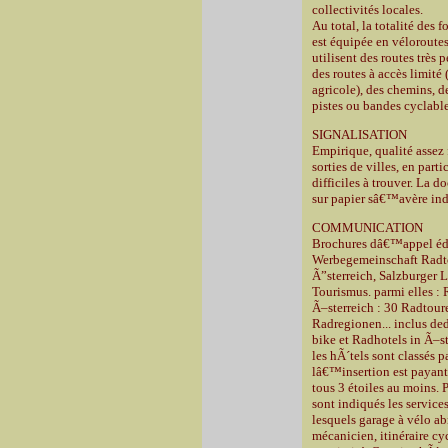
collectivités locales.
Au total, la totalité des 
est équipée en véloroutes
utilisent des routes très 
des routes à accès limité 
agricole), des chemins, de
pistes ou bandes cyclable
SIGNALISATION
Empirique, qualité assez 
sorties de villes, en parti
difficiles à trouver. La 
sur papier sâ€™avère ind
COMMUNICATION
Brochures dâ€™appel édi
Werbegemeinschaft Radt
Ã”sterreich, Salzburger 
Tourismus. parmi elles :
Ã–sterreich : 30 Radtour
Radregionen... inclus ded
bike et Radhotels in Ã–st
les hÃ´tels sont classés p
lâ€™insertion est payante
tous 3 étoiles au moins.
sont indiqués les services
lesquels garage à vélo abr
mécanicien, itinéraire cyc