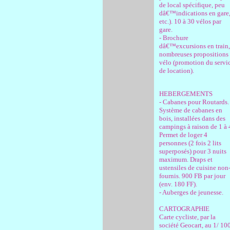
de local spécifique, peu
dâ€™indications en gare
etc.). 10 à 30 vélos par
gare.
- Brochure
dâ€™excursions en train,
nombreuses propositions 
vélo (promotion du servi
de location).
HEBERGEMENTS
- Cabanes pour Routards.
Système de cabanes en
bois, installées dans des
campings à raison de 1 à 
Permet de loger 4
personnes (2 fois 2 lits
superposés) pour 3 nuits
maximum. Draps et
ustensiles de cuisine non
fournis. 900 FB par jour
(env. 180 FF).
- Auberges de jeunesse.
CARTOGRAPHIE
Carte cycliste, par la
société Geocart, au 1/ 10