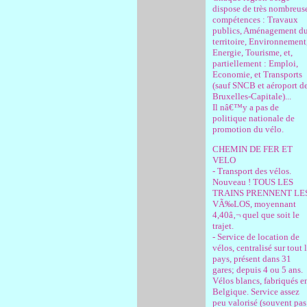
dispose de très nombreus
compétences : Travaux
publics, Aménagement d
territoire, Environnement
Energie, Tourisme, et,
partiellement : Emploi,
Economie, et Transports
(sauf SNCB et aéroport d
Bruxelles-Capitale)...
Il nâ€™y a pas de
politique nationale de
promotion du vélo.
CHEMIN DE FER ET
VELO
- Transport des vélos.
Nouveau ! TOUS LES
TRAINS PRENNENT LE
VÃ‰LOS, moyennant
4,40â‚¬ quel que soit le
trajet.
- Service de location de
vélos, centralisé sur tout 
pays, présent dans 31
gares; depuis 4 ou 5 ans.
Vélos blancs, fabriqués e
Belgique. Service assez
peu valorisé (souvent pas