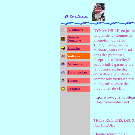
Allemagne
DYNAMOBILE, en juillet
La grande randonnée de
Grande-
promotion du vélo.
Gretagne
150 cyclistes, cantine
Autriche
roulante, nuits sur le sol
dans des gymnases,
Wallonie
réceptions officiellesâ€¦
convivialité garantie. La
Danemark
randonnée est facile,
Sarre-Lor-Lux
conseillée aux enfants
comme aux vieux un peu
Suisse
raides, même avec des
bicyclettes de ville.
Espagne
http://www.dynamobile.n
info@dynamobile.net
----------------------------------
----
TROIS REGIONS, DEUX
POLITIQUES
Chaque région belge