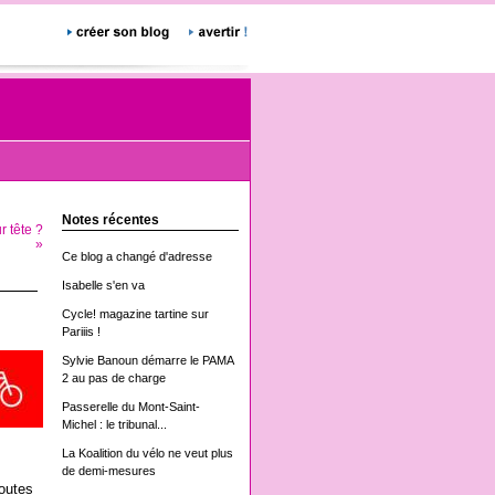
Notes récentes
r tête ?
»
Ce blog a changé d'adresse
Isabelle s'en va
Cycle! magazine tartine sur
Pariiis !
Sylvie Banoun démarre le PAMA
2 au pas de charge
Passerelle du Mont-Saint-
Michel : le tribunal...
La Koalition du vélo ne veut plus
de demi-mesures
outes