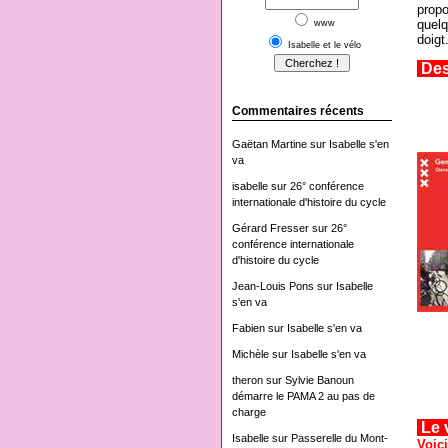
propo
quelq
www
doigt
Isabelle et le vélo
Des
Commentaires récents
Gaëtan Martine
sur
Isabelle s'en
va
isabelle
sur
26° conférence
internationale d'histoire du cycle
Gérard Fresser
sur
26°
conférence internationale
d'histoire du cycle
Jean-Louis Pons
sur
Isabelle
s'en va
Fabien
sur
Isabelle s'en va
Michèle
sur
Isabelle s'en va
theron
sur
Sylvie Banoun
démarre le PAMA 2 au pas de
charge
Le v
Isabelle
sur
Passerelle du Mont-
Voici