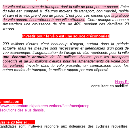
Le vélo est un moyen de transport dont la ville ne peut pas se passer.
Faire
du vélo est, comparé à d’autres moyens de transport, bon marché, rapide
et sain et le vélo prend peu de place. C’est pour ces raisons que
la pratique
du vélo apporte énormément à une ville attractive
. Cette pratique a connu à
Amsterdam une croissance de plus de 40% pendant ces dernières 20
années.
Investir pour le vélo est une source d’économies
200 millions d’euros c’est beaucoup d’argent, surtout dans la période
actuelle. Mais les mesures sont nécessaires et défendables d’un point de
vue économique. L’augmentation de l’usage du vélo représente pour la ville
une économie annuelle
de 20 millions d’euros pour les transports
collectifs et de 20 millions d’euros pour les aménagements de voirie pour
les voitures.
Investir dans le vélo présente, en comparaison avec les
autres modes de transport, le meilleur rapport par euro dépensé.
Hans K
consultant en mobilité 
umentation
//www.amsterdam.nl/parkeren-verkeer/fiets/meerjarenp...
ésolutions des élus danois
.
is le 20 février ...
candidates
sont invité-e-s répondre aux doléances des cyclistes recueillies