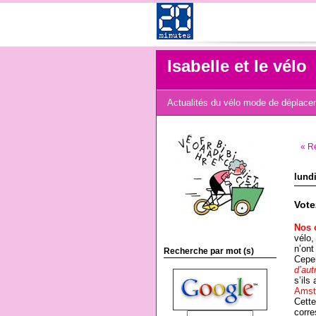
Isabelle et le vélo
Actualités du vélo mode de déplaceme
« R
lundi
Vote
Nos 
vélo,
n’ont
Recherche par mot (s)
Cepe
d’aut
s’il
Amst
Cette
corr