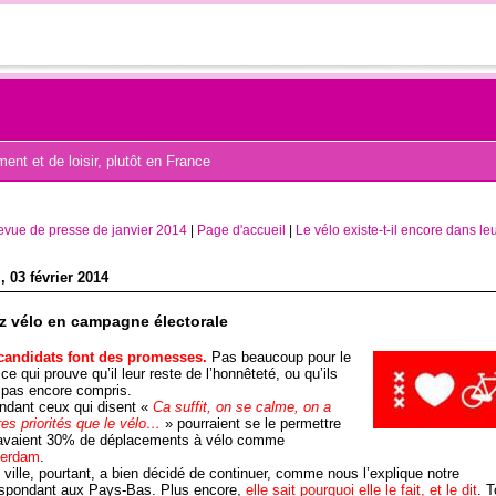
nt et de loisir, plutôt en France
evue de presse de janvier 2014
|
Page d'accueil
|
Le vélo existe-t-il encore dans leu
, 03 février 2014
z vélo en campagne électorale
candidats font des promesses.
Pas beaucoup pour le
 ce qui prouve qu’il leur reste de l’honnêteté, ou qu’ils
 pas encore compris.
ndant ceux qui disent «
Ca suffit, on se calme, on a
res priorités que le vélo…
» pourraient se le permettre
s avaient 30% de déplacements à vélo comme
erdam
.
 ville, pourtant, a bien décidé de continuer, comme nous l’explique notre
espondant aux Pays-Bas. Plus encore,
elle sait pourquoi elle le fait, et le dit
.
T