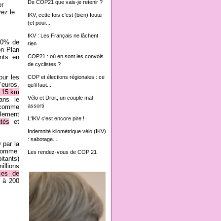
De COP21 que vais-je retenir ?
er
ez le
IKV, cette fois c'est (bien) foutu
(et pour...
IKV : Les Français ne lâchent
 30% de
rien
on Plan
ents en
COP21 : où en sont les convois
de cyclistes ?
our les
COP et élections régionales : ce
euros,
qu’il faut...
r 15 km
Vélo et Droit, un couple mal
ns le
assorti
e comme
alement
L'IKV c'est encore pire !
ntés
et
Indemnité kilométrique vélo (IKV)
: sabotage...
 par la
 comme
Les rendez-vous de COP 21
itants)
illions
ces de
 à 200