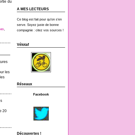
rtie du
A MES LECTEURS
Ce blog est fait pour qu'on s'en
serve. Soyez juste de bonne
bas
,
compagnie : citez vos sources !
Vélotaf
tures
ur les
des
Réseaux
Facebook
is
le 20
Découvertes !