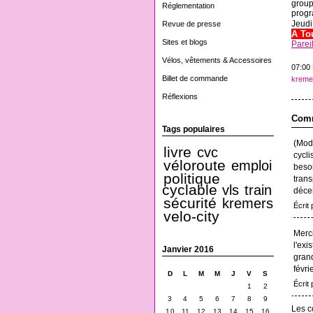
group
Réglementation
progr
Jeudi
Revue de presse
A Tou
Sites et blogs
Pareil
Vélos, vêtements & Accessoires
07:00
Billet de commande
kreme
Réflexions
Comm
Tags populaires
(Mode
livre
cvc
cycli
véloroute
emploi
besoi
politique
trans
cyclable
vls
train
décen
sécurité
kremers
Écrit 
velo-city
Merci
l'exi
Janvier 2016
grand
févri
D
L
M
M
J
V
S
Écrit
1
2
3
4
5
6
7
8
9
Les c
10
11
12
13
14
15
16