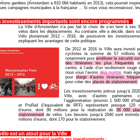
rtions gardées (Amsterdam a 810 084 habitants en 2013), cela pourrait inspir
ues campagnes municipales à la française … Si vous vous reconnaissez, lev
.
 investissements importants sont encore programmés
La Ville d’Amsterdam n’a pas fait le choix de s’en tenir à ses
vélos dans les déplacements. Au contraire, elle a décidé, dans s
Vélo pluriannuel 2012 – 2016, de poursuivre les investissem
expliquant les avantages de cette politique.
De 2012 et 2016 la Ville aura investi p
cyclistes la somme de 57 millions d’
notamment pour
améliorer la sécurité su
des itinéraires les plus fréquentés
da
centre, à l’aide d’un revêtement roug
nous vous l’avons
déjà montré
, mais ég
pour
élargir d’autres itinéraires fréque
pour créer des
places de stationnement.
Les investissements prévus jusqu’à 2020
Ville, avec d’autres partenaires
l’agglomération (environ 1 500 000 d’hab
et ProRail (l’équivalent de RFF) représentent presque 120 m
d’euros, dont 90 millions pour la réalisation de
38 000 pla
stationnement
de vélos. Les besoins jusqu’à 2040 sont estimés
millions d’euros, dont 170 pour le stationnement.
élo est un atout pour la Ville
 comment la municipalité justifie ses investissements :