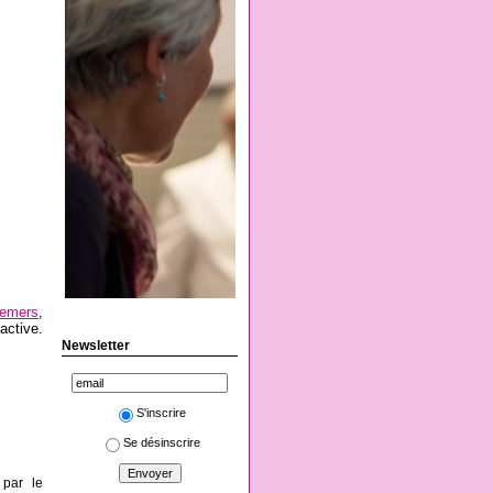
remers
,
active.
Newsletter
S'inscrire
Se désinscrire
 par le