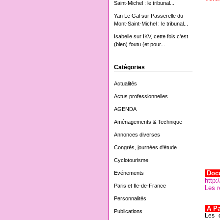
Saint-Michel : le tribunal...
Yan Le Gal
sur
Passerelle du
Mont-Saint-Michel : le tribunal...
Isabelle
sur
IKV, cette fois c'est
(bien) foutu (et pour...
Catégories
Actualités
Actus professionnelles
AGENDA
Aménagements & Technique
Annonces diverses
Congrès, journées d'étude
Cyclotourisme
Doc
Evénements
http:
Paris et Ile-de-France
Les r
Personnalités
A Par
Publications
Les