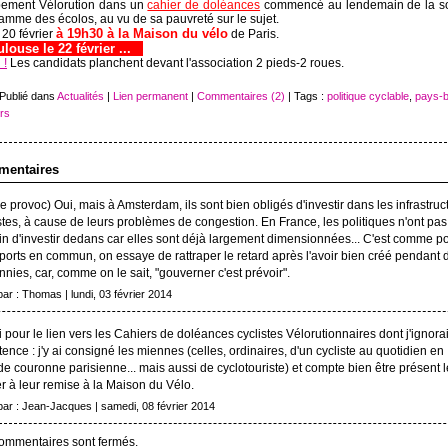
ement Vélorution dans un
cahier de doléances
commencé au lendemain de la so
amme des écolos, au vu de sa pauvreté sur le sujet.
à 19h30 à la Maison du vélo
 20 février
de Paris.
louse le 22 février ...
.
 !
Les candidats planchent devant l'association 2 pieds-2 roues.
 Publié dans
Actualités
|
Lien permanent
|
Commentaires (2)
| Tags :
politique cyclable
,
pays-
rs
entaires
 provoc) Oui, mais à Amsterdam, ils sont bien obligés d'investir dans les infrastruc
stes, à cause de leurs problèmes de congestion. En France, les politiques n'ont pas
n d'investir dedans car elles sont déjà largement dimensionnées... C'est comme po
ports en commun, on essaye de rattraper le retard après l'avoir bien créé pendant 
nies, car, comme on le sait, "gouverner c'est prévoir".
par : Thomas | lundi, 03 février 2014
 pour le lien vers les Cahiers de doléances cyclistes Vélorutionnaires dont j'ignora
stence : j'y ai consigné les miennes (celles, ordinaires, d'un cycliste au quotidien en
e couronne parisienne... mais aussi de cyclotouriste) et compte bien être présent 
er à leur remise à la Maison du Vélo.
 par : Jean-Jacques | samedi, 08 février 2014
ommentaires sont fermés.