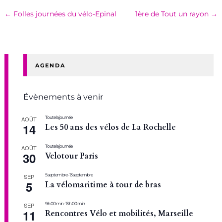
←
Folles journées du vélo-Epinal
1ère de Tout un rayon
→
AGENDA
Évènements à venir
Toute la journée
AOÛT
14
Les 50 ans des vélos de La Rochelle
Toute la journée
AOÛT
30
Velotour Paris
5 septembre
-
13 septembre
SEP
5
La vélomaritime à tour de bras
9 h 00 min
-
13 h 00 min
SEP
11
Rencontres Vélo et mobilités, Marseille