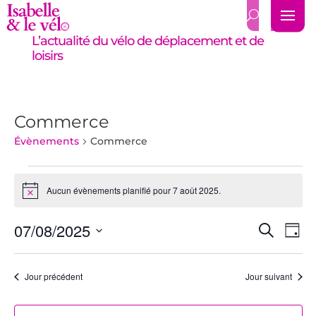
L’actualité du vélo de déplacement et de
loisirs
Commerce
Évènements
Commerce
Évènements
for
Aucun évènements planifié pour 7 août 2025.
Notice
7
Recher
Nav
août
07/08/2025
Recherch
Jour
de
et
2025
Sélectionnez
vue
navigat
une
Év
Jour précédent
Jour suivant
de
date.
vues