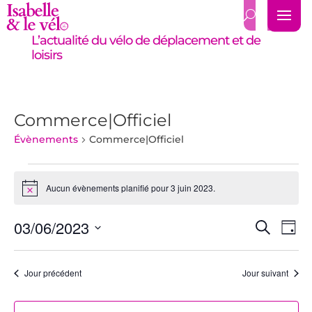
L’actualité du vélo de déplacement et de
loisirs
Commerce|Officiel
Évènements
Commerce|Officiel
Évènements
for
Aucun évènements planifié pour 3 juin 2023.
Notice
3
Recher
Nav
juin
03/06/2023
Recherch
Jour
de
et
2023
Sélectionnez
vue
navigat
une
Év
Jour précédent
Jour suivant
de
date.
vues