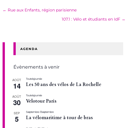
←
Rue aux Enfants, région parisienne
107.1 : Vélo et étudiants en IdF
→
AGENDA
Évènements à venir
Toute la journée
AOÛT
14
Les 50 ans des vélos de La Rochelle
Toute la journée
AOÛT
30
Velotour Paris
5 septembre
-
13 septembre
SEP
5
La vélomaritime à tour de bras