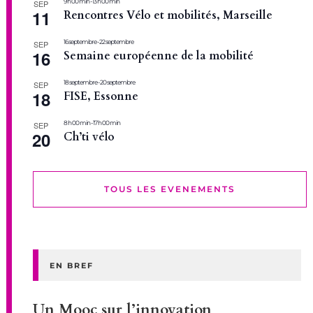
9 h 00 min
-
13 h 00 min
SEP
11
Rencontres Vélo et mobilités, Marseille
16 septembre
-
22 septembre
SEP
16
Semaine européenne de la mobilité
18 septembre
-
20 septembre
SEP
18
FISE, Essonne
8 h 00 min
-
17 h 00 min
SEP
20
Ch’ti vélo
TOUS LES EVENEMENTS
EN BREF
Un Mooc sur l’innovation