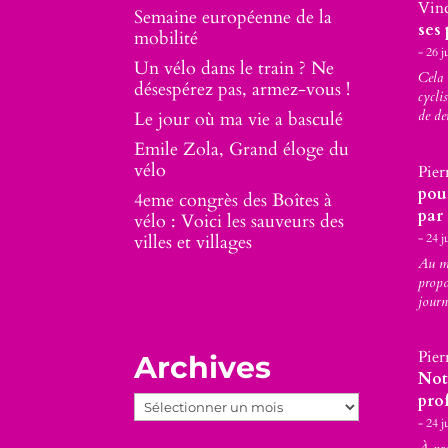
Vin
Semaine européenne de la
ses 
mobilité
26 j
Un vélo dans le train ? Ne
Cela 
désespérez pas, armez-vous !
cycli
de de
Le jour où ma vie a basculé
Emile Zola, Grand éloge du
vélo
Pier
pou
4eme congrès des Boîtes à
par
vélo : Voici les sauveurs des
24 j
villes et villages
Au mo
propo
journ
Pier
Archives
Not
Archives
prof
24 j