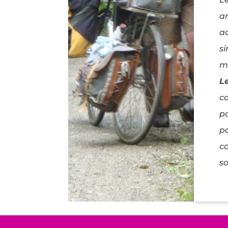
a
a
s
mi
L
co
po
p
c
so