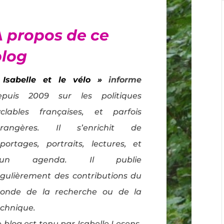
À propos de ce
blog
 Isabelle et le vélo »
informe
epuis 2009 sur les politiques
yclables françaises, et parfois
trangères. Il s’enrichit de
eportages, portraits, lectures, et
’un agenda. Il publie
égulièrement des contributions du
onde de la recherche ou de la
echnique.
 blog est tenu par Isabelle Lesens,