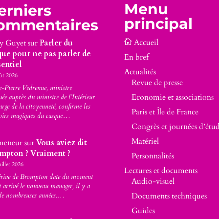
Menu
erniers
principal
ommentaires
y Guyet
sur
Parler du
que pour ne pas parler de
En bref
sentiel
Actualités
ût 2026
Revue de presse
-Pierre Vedrenne, ministre
Economie et associations
uée auprès du ministre de l’Intérieur
arge de la citoyenneté, confirme les
Paris et Île de France
oirs magiques du casque…
Congrès et journées d’étu
Matériel
meneur
sur
Vous aviez dit
mpton ? Vraiment ?
Personnalités
uillet 2026
Lectures et documents
érive de Brompton date du moment
Audio-visuel
t arrivé le nouveau manager, il y a
Documents techniques
de nombreuses années.…
Guides