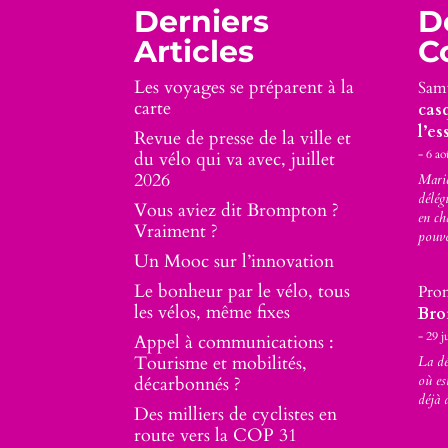
Derniers
D
Articles
C
Les voyages se préparent à la
Sam
carte
cas
l’es
Revue de presse de la ville et
6 ao
du vélo qui va avec, juillet
2026
Marie
délég
Vous aviez dit Brompton ?
en ch
Vraiment ?
pouv
Un Mooc sur l’innovation
Le bonheur par le vélo, tous
Pro
les vélos, même fixes
Bro
29 j
Appel à communications :
Tourisme et mobilités,
La d
où es
décarbonnés ?
déjà 
Des milliers de cyclistes en
route vers la COP 31