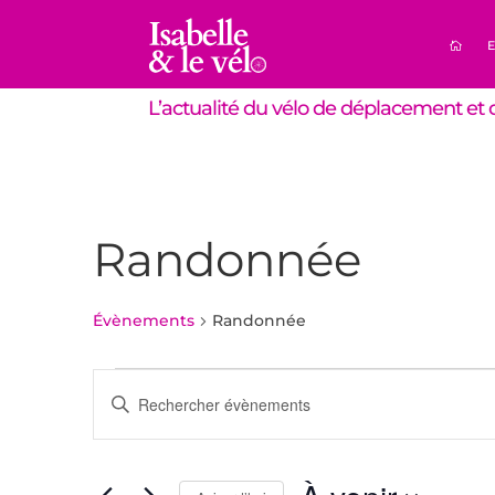
E
L’actualité du vélo de déplacement et d
Randonnée
Évènements
Randonnée
Évènements
Recherche
Saisir
et
mot-
navigation
clé.
de
Rechercher
Évènements