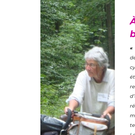
«
d
c
é
r
d
r
m
t
Le