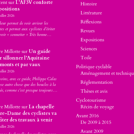
cent
sur
L’AF3V conforte
Histoire
positions
Littérature
uillet 2026
Réflexions
leur permet de voir arriver les
stes et permet aux cyclistes d’éviter
Revues
voir « sonnetter » Très bonne…
Expositions
Sciences
re Millotte
sur
Un guide
Toile
r sillonner l’Aquitaine
 monts et par vaux
Politique cyclable
uillet 2026
Aménagement et techniqu
ins, avec ce guide, Philippe Calas
Réglementation
se autre chose que des boucles à la
ée, comme c'est presque toujours…
Thèses et avis
Cyclotourisme
re Millotte
sur
La chapelle
Récits de voyage
re-Dame des cyclistes va
Avant 2016
iter des travaux à venir
De 2009 à 2015
uillet 2026
Avant 2009