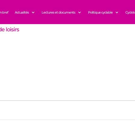
n bref
Actualités
Lectures et documents
Politique cyclable
Cyclot
e loisirs