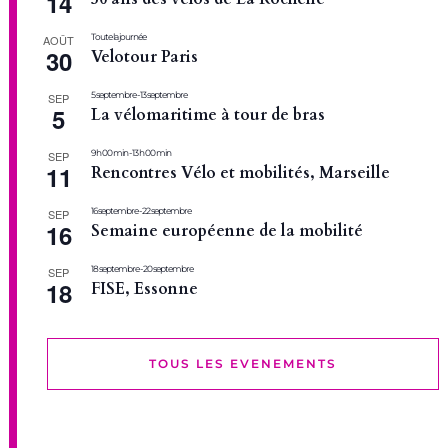
14
Toute la journée
AOÛT
30
Velotour Paris
5 septembre
-
13 septembre
SEP
5
La vélomaritime à tour de bras
9 h 00 min
-
13 h 00 min
SEP
11
Rencontres Vélo et mobilités, Marseille
16 septembre
-
22 septembre
SEP
16
Semaine européenne de la mobilité
18 septembre
-
20 septembre
SEP
18
FISE, Essonne
TOUS LES EVENEMENTS