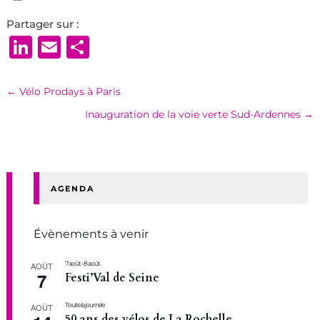
Partager sur :
LinkedIn
Email
Partager
←
Vélo Prodays à Paris
Inauguration de la voie verte Sud-Ardennes
→
AGENDA
Évènements à venir
7 août
-
8 août
AOÛT
7
Festi’Val de Seine
Toute la journée
AOÛT
50 ans des vélos de La Rochelle