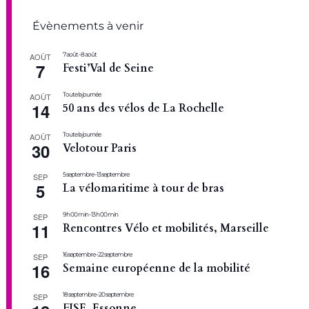
Évènements à venir
7 août
-
8 août
AOÛT
7
Festi’Val de Seine
Toute la journée
AOÛT
14
50 ans des vélos de La Rochelle
Toute la journée
AOÛT
30
Velotour Paris
5 septembre
-
13 septembre
SEP
5
La vélomaritime à tour de bras
9 h 00 min
-
13 h 00 min
SEP
11
Rencontres Vélo et mobilités, Marseille
16 septembre
-
22 septembre
SEP
16
Semaine européenne de la mobilité
18 septembre
-
20 septembre
SEP
FISE, Essonne