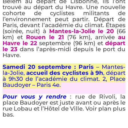
Belem au départ de Lisbonne, ils l’ont
trouvé au départ du Havre. Une nouvelle
cohorte de cyclistes militants de
l’environnement peut partir. Départ de
Paris, devant l’académie du climat. Étapes
(soirée, nuit) à
Mantes-la-Jolie le 20
(66
km) et
Rouen le 21
(76 km), arrivée
au
Havre le 22
septembre (96 km) et
départ
le 23
dans l’après-midi depuis le port du
Havre.
Samedi 20 septembre : Paris
– Mantes-
la-Jolie,
accueil des cyclistes à 9h
, départ
à 9h30 de l’académie du climat. 2, Place
Baudoyer – Paris 4e.
Pour vous y rendre
: rue de Rivoli, la
place Baudoyer est juste avant ou après le
rue Lobau et l’Hôtel de Ville. Voir plan plus
bas.