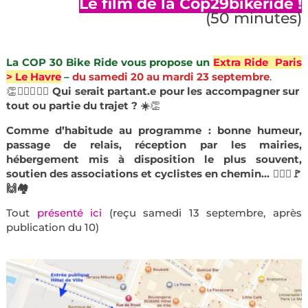
Le film de la Cop29bikeride
!
(50 minutes)
La COP 30 Bike Ride vous propose un
Extra Ride Paris
> Le Havre
–
du samedi 20 au mardi 23 septembre
.
👏​​🚴🏼‍♀️🚴‍♀️
Qui serait partant.e pour les accompagner sur
tout ou partie du trajet ? ☀️
👏
Comme d’habitude au programme : bonne humeur,
passage de relais, réception par les mairies,
hébergement mis à disposition le plus souvent,
soutien des associations et cyclistes en chemin… 🚴🏽‍♂️🚩
🙌🏘️
Tout
présenté ici
(reçu samedi 13 septembre, après
publication du 10)