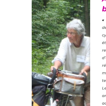
«
d
c
é
r
d
r
m
t
Le
a
a