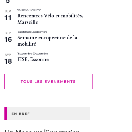
5
9 h 00 min
-
13 h 00 min
SEP
11
Rencontres Vélo et mobilités,
Marseille
16 septembre
-
22 septembre
SEP
16
Semaine européenne de la
mobilité
18 septembre
-
20 septembre
SEP
18
FISE, Essonne
TOUS LES EVENEMENTS
EN BREF