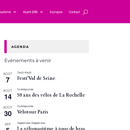
ourisme
Avant 2016
À propos
Contact
AGENDA
Évènements à venir
7 août
-
8 août
AOÛT
7
Festi’Val de Seine
Toute la journée
AOÛT
14
50 ans des vélos de La Rochelle
Toute la journée
AOÛT
30
Velotour Paris
5 septembre
-
13 septembre
SEP
La vélomaritime à tour de bras