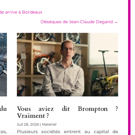
ide arrive à Bordeaux
Obsèques de Jean-Claude Degand
→
 du
Vous aviez dit Brompton ?
Vraiment ?
Juil 28, 2026
|
Matériel
es,
Plusieurs sociétés entrent au capital de