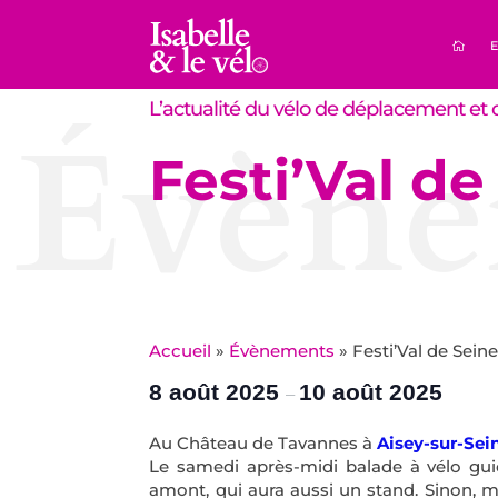
E
L’actualité du vélo de déplacement et d
Évène
Festi’Val d
Accueil
»
Évènements
»
Festi’Val de Sein
8 août 2025
10 août 2025
–
Au Château de Tavannes à
Aisey-sur-Sei
Le samedi après-midi balade à vélo gui
amont, qui aura aussi un stand. Sinon, 