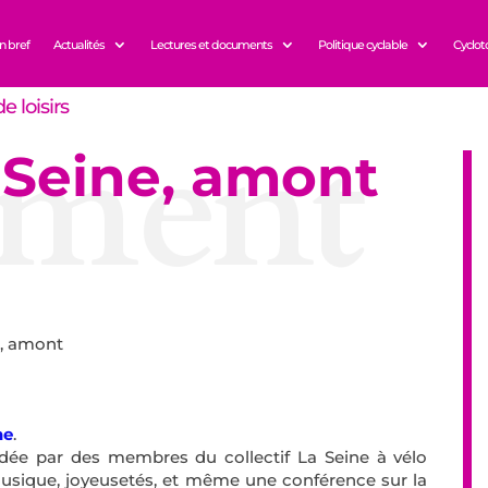
n bref
Actualités
Lectures et documents
Politique cyclable
Cyclot
e loisirs
ment
e Seine, amont
e, amont
ne
.
dée par des membres du collectif La Seine à vélo
musique, joyeusetés, et même une conférence sur la