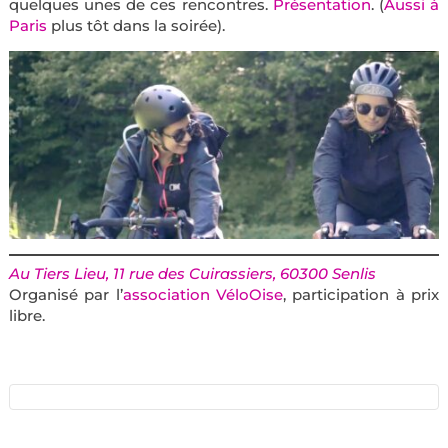
quelques unes de ces rencontres.
Présentation
. (
Aussi à
Paris
plus tôt dans la soirée).
Au Tiers Lieu, 11 rue des Cuirassiers, 60300 Senlis
Organisé par l’
association VéloOise
, participation à prix
libre.