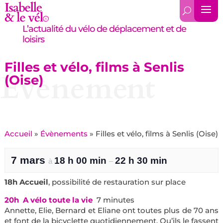
L’actualité du vélo de déplacement et de
loisirs
Filles et vélo, films à Senlis
Évènement
(Oise)
Accueil
»
Évènements
»
Filles et vélo, films à Senlis (Oise)
7 mars
18 h 00 min
22 h 30 min
à
–
18h Accueil
, possibilité de restauration sur place
20h A vélo toute la vie
7 minutes
Annette, Elie, Bernard et Eliane ont toutes plus de 70 ans
et font de la bicyclette quotidiennement. Qu’ils le fassent