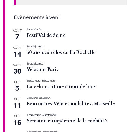
Évènements à venir
7 août
-
8 août
AOÛT
7
Festi’Val de Seine
Toute la journée
AOÛT
14
50 ans des vélos de La Rochelle
Toute la journée
AOÛT
30
Velotour Paris
5 septembre
-
13 septembre
SEP
5
La vélomaritime à tour de bras
9 h 00 min
-
13 h 00 min
SEP
11
Rencontres Vélo et mobilités, Marseille
16 septembre
-
22 septembre
SEP
16
Semaine européenne de la mobilité
18 septembre
-
20 septembre