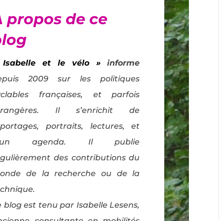
À propos de ce
blog
 Isabelle et le vélo »
informe
epuis 2009 sur les politiques
yclables françaises, et parfois
trangères. Il s’enrichit de
eportages, portraits, lectures, et
’un agenda. Il publie
égulièrement des contributions du
onde de la recherche ou de la
echnique.
 blog est tenu par Isabelle Lesens,
ncienne consultante en mobilités