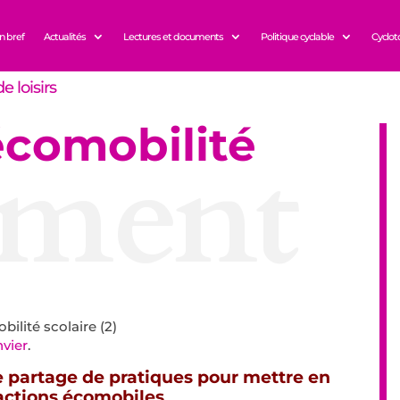
n bref
Actualités
Lectures et documents
Politique cyclable
Cyclot
e loisirs
écomobilité
ment
ilité scolaire (2)
nvier
.
e partage de pratiques pour mettre en
actions écomobiles