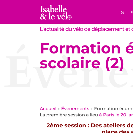
E
L’actualité du vélo de déplacement et d
Formation 
Évène
scolaire (2)
Accueil
»
Évènements
»
Formation écomob
La première session a lieu
à Paris le 20 ja
2ème session : Des ateliers d
place des 