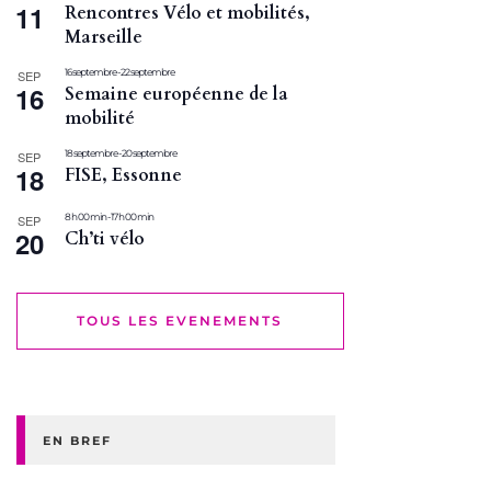
11
Rencontres Vélo et mobilités,
Marseille
16 septembre
-
22 septembre
SEP
16
Semaine européenne de la
mobilité
18 septembre
-
20 septembre
SEP
18
FISE, Essonne
8 h 00 min
-
17 h 00 min
SEP
20
Ch’ti vélo
TOUS LES EVENEMENTS
EN BREF