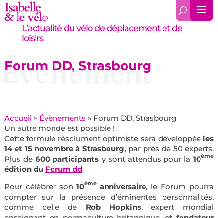
L’actualité du vélo de déplacement et de
loisirs
Évènement
Forum DD, Strasbourg
Accueil
»
Évènements
»
Forum DD, Strasbourg
Un autre monde est possible !
Cette formule résolument optimiste sera développée
les
14 et 15 novembre à Strasbourg
, par près de 50 experts.
ème
Plus de
600 participants
y sont attendus pour la
10
édition du
Forum dd
.
ème
Pour célébrer son
10
anniversaire
, le Forum pourra
compter sur la présence d’éminentes personnalités,
comme celle de
Rob Hopkins
, expert mondial
enseignant en permaculture britannique, et
fondateur