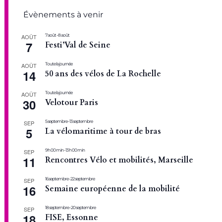
Évènements à venir
7 août
-
8 août
AOÛT
7
Festi’Val de Seine
Toute la journée
AOÛT
14
50 ans des vélos de La Rochelle
Toute la journée
AOÛT
30
Velotour Paris
5 septembre
-
13 septembre
SEP
5
La vélomaritime à tour de bras
9 h 00 min
-
13 h 00 min
SEP
11
Rencontres Vélo et mobilités, Marseille
16 septembre
-
22 septembre
SEP
16
Semaine européenne de la mobilité
18 septembre
-
20 septembre
SEP
18
FISE, Essonne