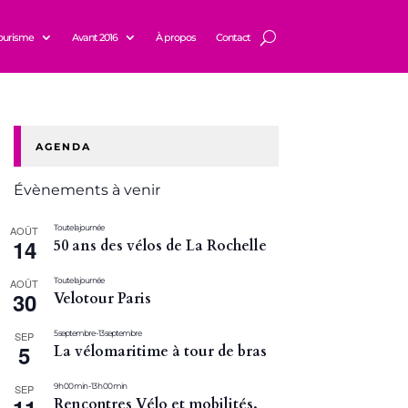
ourisme
Avant 2016
À propos
Contact
AGENDA
Évènements à venir
Toute la journée
AOÛT
14
50 ans des vélos de La Rochelle
Toute la journée
AOÛT
30
Velotour Paris
5 septembre
-
13 septembre
SEP
5
La vélomaritime à tour de bras
9 h 00 min
-
13 h 00 min
SEP
Rencontres Vélo et mobilités,