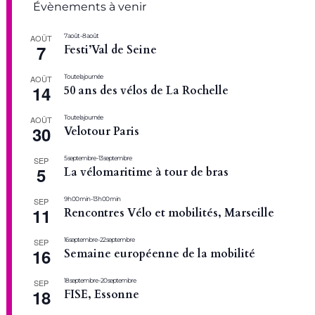
Évènements à venir
7 août
-
8 août
AOÛT
7
Festi’Val de Seine
Toute la journée
AOÛT
14
50 ans des vélos de La Rochelle
Toute la journée
AOÛT
30
Velotour Paris
5 septembre
-
13 septembre
SEP
5
La vélomaritime à tour de bras
9 h 00 min
-
13 h 00 min
SEP
11
Rencontres Vélo et mobilités, Marseille
16 septembre
-
22 septembre
SEP
16
Semaine européenne de la mobilité
18 septembre
-
20 septembre
SEP
18
FISE, Essonne