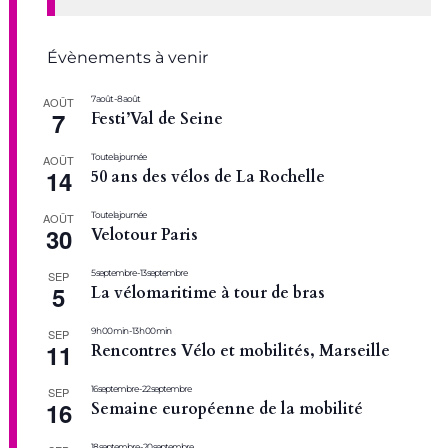
Évènements à venir
7 août
-
8 août
AOÛT
7
Festi’Val de Seine
Toute la journée
AOÛT
14
50 ans des vélos de La Rochelle
Toute la journée
AOÛT
30
Velotour Paris
5 septembre
-
13 septembre
SEP
5
La vélomaritime à tour de bras
9 h 00 min
-
13 h 00 min
SEP
11
Rencontres Vélo et mobilités, Marseille
16 septembre
-
22 septembre
SEP
16
Semaine européenne de la mobilité
18 septembre
-
20 septembre