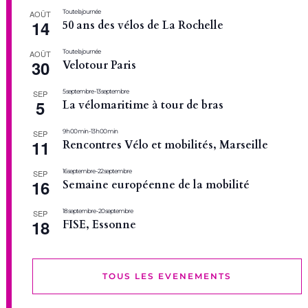
Toute la journée
AOÛT
14
50 ans des vélos de La Rochelle
Toute la journée
AOÛT
30
Velotour Paris
5 septembre
-
13 septembre
SEP
5
La vélomaritime à tour de bras
9 h 00 min
-
13 h 00 min
SEP
11
Rencontres Vélo et mobilités, Marseille
16 septembre
-
22 septembre
SEP
16
Semaine européenne de la mobilité
18 septembre
-
20 septembre
SEP
18
FISE, Essonne
TOUS LES EVENEMENTS