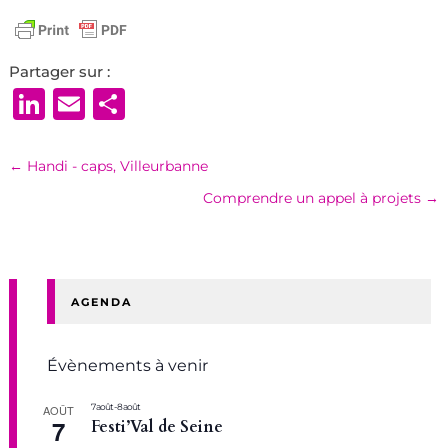
Partager sur :
LinkedIn
Email
Partager
←
Handi - caps, Villeurbanne
Comprendre un appel à projets
→
AGENDA
Évènements à venir
7 août
-
8 août
AOÛT
7
Festi’Val de Seine