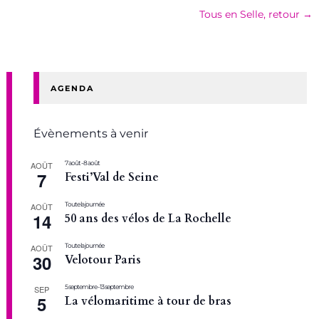
Tous en Selle, retour
→
AGENDA
Évènements à venir
7 août
-
8 août
AOÛT
7
Festi’Val de Seine
Toute la journée
AOÛT
14
50 ans des vélos de La Rochelle
Toute la journée
AOÛT
30
Velotour Paris
5 septembre
-
13 septembre
SEP
5
La vélomaritime à tour de bras