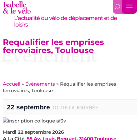
L’actualité du vélo de déplacement et de
loisirs
Requalifier les emprises
Évènement
ferroviaires, Toulouse
Accueil
»
Évènements
»
Requalifier les emprises
ferroviaires, Toulouse
22 septembre
TOUTE LA JOURNÉE
M
ardi 22 septembre 2026
A La Cité,
55 Av. Louis Breguet, 31400 Toulouse