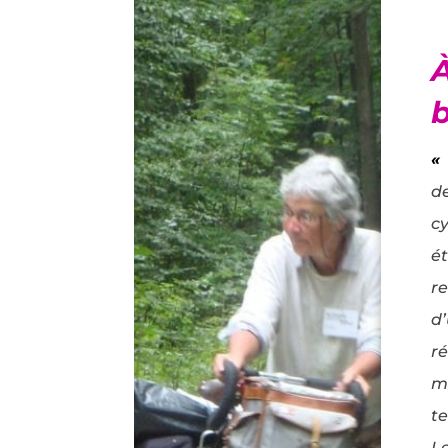
«
d
c
é
r
d
r
m
t
Le