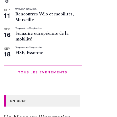
5
9 h 00 min
-
13 h 00 min
SEP
11
Rencontres Vélo et mobilités,
Marseille
16 septembre
-
22 septembre
SEP
16
Semaine européenne de la
mobilité
18 septembre
-
20 septembre
SEP
18
FISE, Essonne
TOUS LES EVENEMENTS
EN BREF