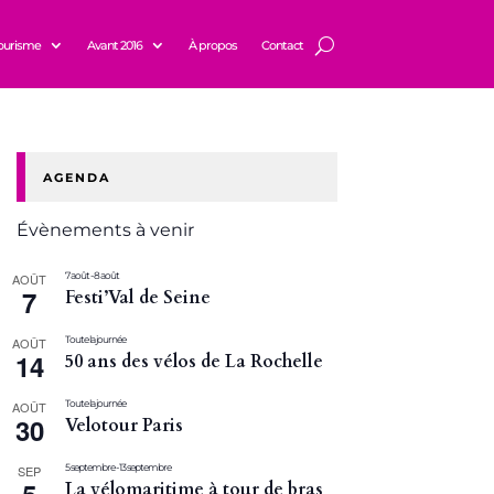
ourisme
Avant 2016
À propos
Contact
AGENDA
Évènements à venir
7 août
-
8 août
AOÛT
7
Festi’Val de Seine
Toute la journée
AOÛT
14
50 ans des vélos de La Rochelle
Toute la journée
AOÛT
30
Velotour Paris
5 septembre
-
13 septembre
SEP
La vélomaritime à tour de bras