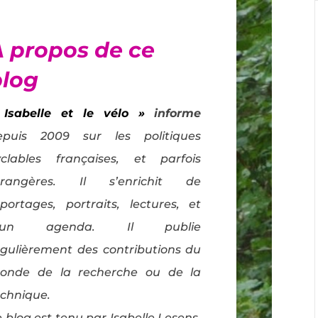
À propos de ce
blog
 Isabelle et le vélo »
informe
epuis 2009 sur les politiques
yclables françaises, et parfois
trangères. Il s’enrichit de
eportages, portraits, lectures, et
’un agenda. Il publie
égulièrement des contributions du
onde de la recherche ou de la
echnique.
 blog est tenu par Isabelle Lesens,