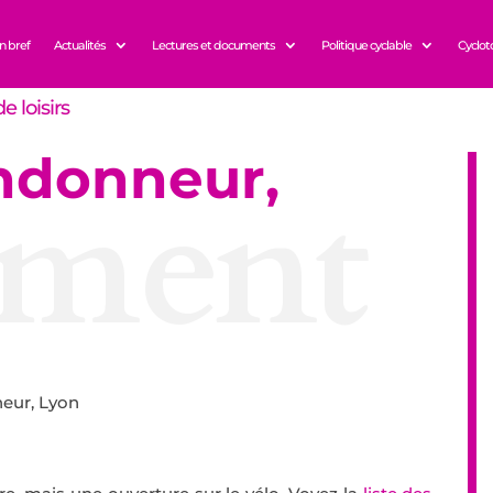
n bref
Actualités
Lectures et documents
Politique cyclable
Cyclot
e loisirs
ndonneur,
ment
eur, Lyon