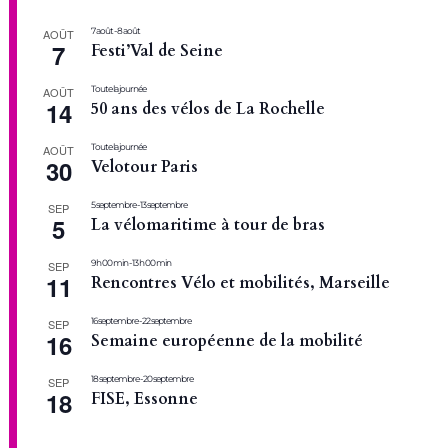
7 août
-
8 août
AOÛT
7
Festi’Val de Seine
Toute la journée
AOÛT
14
50 ans des vélos de La Rochelle
Toute la journée
AOÛT
30
Velotour Paris
5 septembre
-
13 septembre
SEP
5
La vélomaritime à tour de bras
9 h 00 min
-
13 h 00 min
SEP
11
Rencontres Vélo et mobilités, Marseille
16 septembre
-
22 septembre
SEP
16
Semaine européenne de la mobilité
18 septembre
-
20 septembre
SEP
18
FISE, Essonne