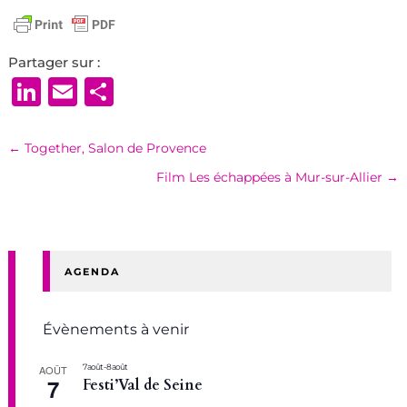
Partager sur :
LinkedIn
Email
Partager
←
Together, Salon de Provence
Film Les échappées à Mur-sur-Allier
→
AGENDA
Évènements à venir
7 août
-
8 août
AOÛT
7
Festi’Val de Seine