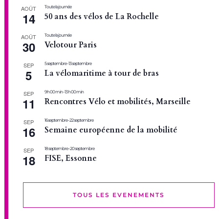
Toute la journée
AOÛT
14
50 ans des vélos de La Rochelle
Toute la journée
AOÛT
30
Velotour Paris
5 septembre
-
13 septembre
SEP
5
La vélomaritime à tour de bras
9 h 00 min
-
13 h 00 min
SEP
11
Rencontres Vélo et mobilités, Marseille
16 septembre
-
22 septembre
SEP
16
Semaine européenne de la mobilité
18 septembre
-
20 septembre
SEP
18
FISE, Essonne
TOUS LES EVENEMENTS