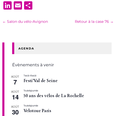
LinkedIn
Email
Partager
←
Salon du vélo-Avignon
Retour à la case 76
→
AGENDA
Évènements à venir
7 août
-
8 août
AOÛT
7
Festi’Val de Seine
Toute la journée
AOÛT
14
50 ans des vélos de La Rochelle
Toute la journée
AOÛT
30
Velotour Paris