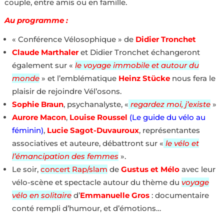
couple, entre amis ou en famille.
Au programme :
« Conférence Vélosophique » de
Didier Tronchet
Claude Marthaler
et Didier Tronchet échangeront
également sur «
le voyage immobile et autour du
monde
» et l’emblématique
Heinz Stücke
nous fera le
plaisir de rejoindre Vél’osons.
Sophie Braun
, psychanalyste, «
regardez moi, j’existe
»
Aurore Macon
,
Louise Roussel
(Le guide du vélo au
féminin)
,
Lucie Sagot-Duvauroux
, représentantes
associatives et auteure, débattront sur «
le vélo et
l’émancipation des femmes
».
Le soir,
concert Rap/slam
de
Gustus et Mélo
avec leur
vélo-scène et spectacle autour du thème du
voyage
vélo en solitaire
d’
Emmanuelle Gros
: documentaire
conté rempli d’humour, et d’émotions…