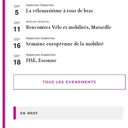
5 septembre
-
13 septembre
SEP
5
La vélomaritime à tour de bras
9 h 00 min
-
13 h 00 min
SEP
11
Rencontres Vélo et mobilités, Marseille
16 septembre
-
22 septembre
SEP
16
Semaine européenne de la mobilité
18 septembre
-
20 septembre
SEP
18
FISE, Essonne
TOUS LES EVENEMENTS
EN BREF