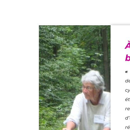
«
d
c
é
r
d
r