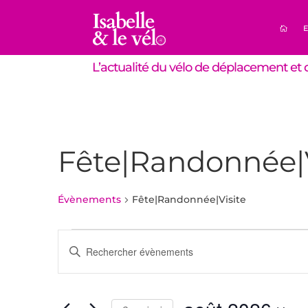
E
L’actualité du vélo de déplacement et d
Fête|Randonnée|V
Évènements
Fête|Randonnée|Visite
Évènements
Recherche
Saisir
et
mot-
navigation
clé.
de
Rechercher
Évènements