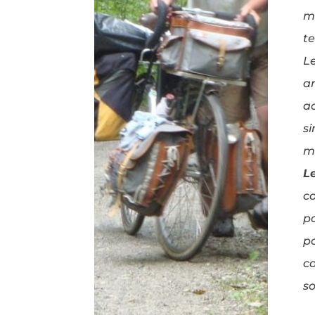
m
t
Le
a
a
s
mi
L
co
po
p
c
so