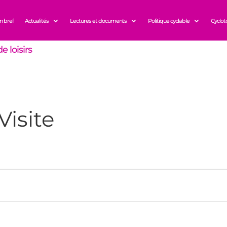
n bref
Actualités
Lectures et documents
Politique cyclable
Cyclot
e loisirs
isite