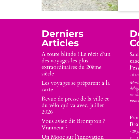
Derniers
D
Articles
C
A toute blinde ! Le récit d’un
Sam
des voyages les plus
cas
extraordinaires du 20ème
l’es
siècle
6 ao
Les voyages se préparent à la
Marie
carte
délég
en ch
Revue de presse de la ville et
pouv
du vélo qui va avec, juillet
2026
Pro
Vous aviez dit Brompton ?
Bro
Vraiment ?
29 j
Un Mooc sur l’innovation