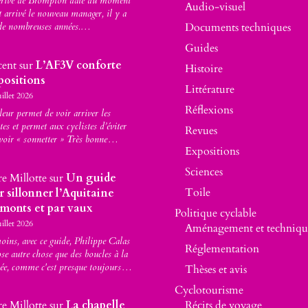
érive de Brompton date du moment
Audio-visuel
t arrivé le nouveau manager, il y a
Documents techniques
de nombreuses années.…
Guides
cent
sur
L’AF3V conforte
Histoire
positions
Littérature
uillet 2026
Réflexions
leur permet de voir arriver les
stes et permet aux cyclistes d’éviter
Revues
voir « sonnetter » Très bonne…
Expositions
Sciences
re Millotte
sur
Un guide
Toile
r sillonner l’Aquitaine
 monts et par vaux
Politique cyclable
uillet 2026
Aménagement et techniqu
ins, avec ce guide, Philippe Calas
Réglementation
se autre chose que des boucles à la
ée, comme c'est presque toujours…
Thèses et avis
Cyclotourisme
re Millotte
sur
La chapelle
Récits de voyage