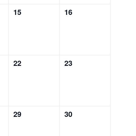
0
0
15
16
,
évènement,
évènement,
0
0
22
23
,
évènement,
évènement,
0
0
29
30
,
évènement,
évènement,