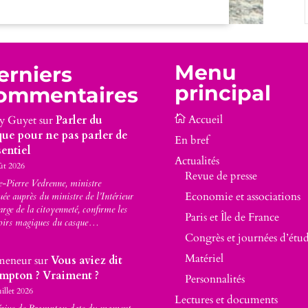
Menu
erniers
principal
ommentaires
y Guyet
sur
Parler du
que pour ne pas parler de
En bref
sentiel
Actualités
ût 2026
Revue de presse
-Pierre Vedrenne, ministre
Economie et associations
uée auprès du ministre de l’Intérieur
arge de la citoyenneté, confirme les
Paris et Île de France
oirs magiques du casque…
Congrès et journées d’étu
Matériel
meneur
sur
Vous aviez dit
mpton ? Vraiment ?
Personnalités
uillet 2026
Lectures et documents