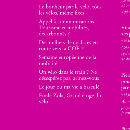
La d
où es
Le bonheur par le vélo, tous
déjà 
les vélos, même fixes
Appel à communications :
Tourisme et mobilités,
Vin
décarbonnés ?
ses 
26 j
Des milliers de cyclistes en
route vers la COP 31
Cela 
cycli
Semaine européenne de la
de de
mobilité
Un vélo dans le train ? Ne
Pier
désespérez pas, armez-vous !
pou
Le jour où ma vie a basculé
par
24 j
Emile Zola, Grand éloge du
vélo
Au mo
propo
journ
Pier