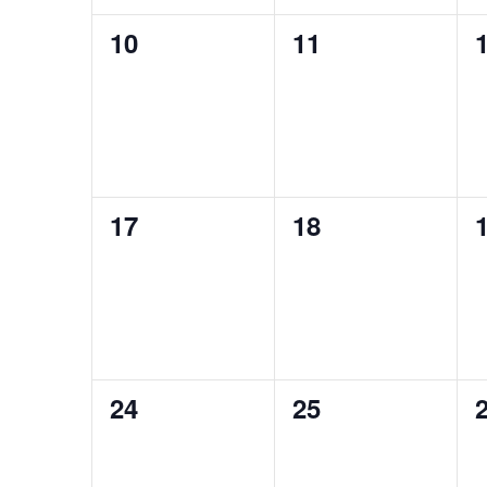
0
0
10
11
évènement,
évènement,
0
0
17
18
évènement,
évènement,
0
0
24
25
évènement,
évènement,