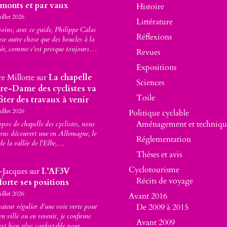
 monts et par vaux
Histoire
uillet 2026
Littérature
ins, avec ce guide, Philippe Calas
Réflexions
se autre chose que des boucles à la
ée, comme c'est presque toujours…
Revues
Expositions
re Millotte
sur
La chapelle
Sciences
re-Dame des cyclistes va
Toile
iter des travaux à venir
uillet 2026
Politique cyclable
Aménagement et techniqu
pos de chapelle des cyclistes, nous
ons découvert une en Allemagne, le
Réglementation
de la vallée de l'Elbe,…
Thèses et avis
Cyclotourisme
-Jacques
sur
L’AF3V
Récits de voyage
forte ses positions
uillet 2026
Avant 2016
sateur régulier d'une voie verte pour
De 2009 à 2015
 en ville ou en revenir, je confirme
Avant 2009
 est bien plus confortable pour…