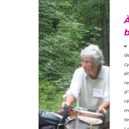
«
d
c
é
r
d
r
m
t
Le