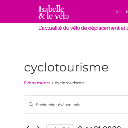
E
L’actualité du vélo de déplacement et d
cyclotourisme
Évènements
cyclotourisme
Évènements
Recherche
Saisir
for
et
mot-
6
navigation
clé.
août
de
Rechercher
Évènements