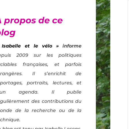
À propos de ce
blog
 Isabelle et le vélo »
informe
epuis 2009 sur les politiques
yclables françaises, et parfois
trangères. Il s’enrichit de
eportages, portraits, lectures, et
’un agenda. Il publie
égulièrement des contributions du
onde de la recherche ou de la
echnique.
 blog est tenu par Isabelle Lesens,