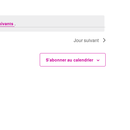
uivants
.
Jour suivant
S’abonner au calendrier