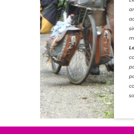
a
a
s
mi
L
co
po
p
c
so