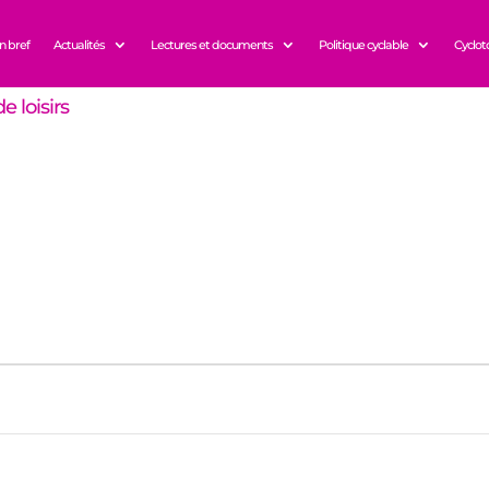
n bref
Actualités
Lectures et documents
Politique cyclable
Cyclot
e loisirs