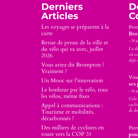
Derniers
D
Articles
C
Les voyages se préparent à la
Pro
carte
Bro
29 j
Revue de presse de la ville et
du vélo qui va avec, juillet
La d
où es
2026
déjà 
Vous aviez dit Brompton ?
Vraiment ?
Vin
Un Mooc sur l’innovation
ses 
Le bonheur par le vélo, tous
26 j
les vélos, même fixes
Cela 
Appel à communications :
cycli
de de
Tourisme et mobilités,
décarbonnés ?
Des milliers de cyclistes en
Pier
route vers la COP 31
pou