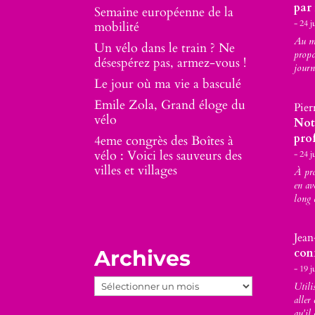
par
Semaine européenne de la
24 j
mobilité
Au mo
Un vélo dans le train ? Ne
propo
désespérez pas, armez-vous !
journ
Le jour où ma vie a basculé
Emile Zola, Grand éloge du
Pier
vélo
Not
prof
4eme congrès des Boîtes à
vélo : Voici les sauveurs des
24 j
villes et villages
À pro
en av
long 
Jean
Archives
con
19 j
Archives
Utili
aller
qu'il