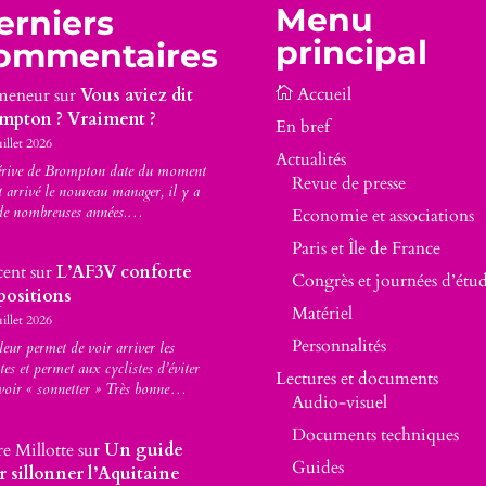
Menu
erniers
principal
ommentaires
meneur
sur
Vous aviez dit
mpton ? Vraiment ?
En bref
uillet 2026
Actualités
érive de Brompton date du moment
Revue de presse
t arrivé le nouveau manager, il y a
de nombreuses années.…
Economie et associations
Paris et Île de France
cent
sur
L’AF3V conforte
Congrès et journées d’étu
positions
Matériel
uillet 2026
Personnalités
leur permet de voir arriver les
stes et permet aux cyclistes d’éviter
Lectures et documents
voir « sonnetter » Très bonne…
Audio-visuel
Documents techniques
re Millotte
sur
Un guide
Guides
r sillonner l’Aquitaine