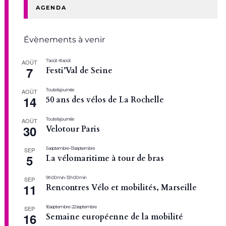
AGENDA
Évènements à venir
7 août
-
8 août
AOÛT
7
Festi’Val de Seine
Toute la journée
AOÛT
14
50 ans des vélos de La Rochelle
Toute la journée
AOÛT
30
Velotour Paris
5 septembre
-
13 septembre
SEP
5
La vélomaritime à tour de bras
9 h 00 min
-
13 h 00 min
SEP
11
Rencontres Vélo et mobilités, Marseille
16 septembre
-
22 septembre
SEP
16
Semaine européenne de la mobilité