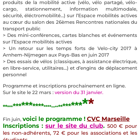
produits de la mobilité active (vélo, vélo partagé, vélo­
cargo, stationnement, information multimodale,
sécurité, éléctro­mobilité…) sur l’Espace mobilités actives
au cœur du salon des 26èmes Rencontres nationales du
transport public
> Des mini-conférences, cartes blanches et événements
sur l’Espace mobilités actives
> Un retour sur les temps forts de Velo-­city 2017 à
Arnhem­-Nijmegen aux Pays­-Bas en juin 2017
> Des essais de vélos (classiques, à assistance électrique,
en libre-service, utilitaires…) et d’engins de déplacement
personnel
Programme et inscriptions prochainement en ligne.
Sur le site le 22 mars :
version du 31 janvier.
*
*
***
***
***
****
***
**
*
*
***
**
**
**
***
voici le programme !
CVC Marseille
Fin juin,
Inscriptions :
sur le site du club
.
500 € pour
les non-adhérents, 72 € pour les associations et les
étudiants.